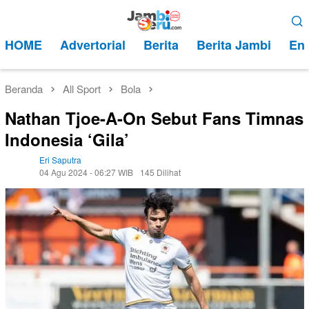
Loncat
Menu
ke
Mobile
HOME
Advertorial
Berita
Berita Jambi
Ent
konten
Beranda
All Sport
Bola
Nathan Tjoe-A-On Sebut Fans Timnas
Indonesia ‘Gila’
Eri Saputra
04 Agu 2024 - 06:27 WIB
145 Dilihat