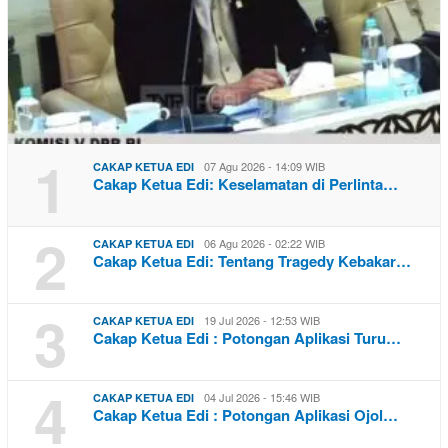
1
07 Agu 2026 - 14:09 WIB
CAKAP KETUA EDI
Cakap Ketua Edi: Keselamatan di Perlinta…
2
06 Agu 2026 - 02:22 WIB
CAKAP KETUA EDI
Cakap Ketua Edi: Tentang Tragedy Kebakar…
3
19 Jul 2026 - 12:53 WIB
CAKAP KETUA EDI
Cakap Ketua Edi : Potongan Aplikasi Turu…
4
04 Jul 2026 - 15:46 WIB
CAKAP KETUA EDI
Cakap Ketua Edi : Potongan Aplikasi Ojol…