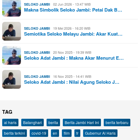
02 Jun 2026 - 13:47 WIB
SELOKO JAMBI
Makna Simbolik Seloko Jambi: Petai Dak B…
19 Mei 2026 - 16:20 WIB
SELOKO JAMBI
Semiotika Seloko Melayu Jambi: Akar Kuat…
20 Nov 2025 - 19:39 WIB
SELOKO JAMBI
Seloko Adat Jambi : Makna Akar Menurut E…
16 Nov 2025 - 14:41 WIB
SELOKO JAMBI
Seloko Adat Jambi : Nilai Agung Seloko J…
TAG
al haris
Batanghari
berita
Berita Jambi Hari Ini
berita terbaru
berita terkini
covid-19
en
film
fr
Gubernur Al Haris