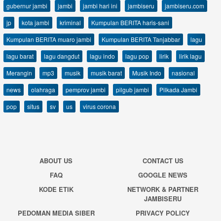
gubernur jambi
jambi
jambi hari ini
jambiseru
jambiseru.com
jp
kota jambi
kriminal
Kumpulan BERITA haris-sani
Kumpulan BERITA muaro jambi
Kumpulan BERITA Tanjabbar
lagu
lagu barat
lagu dangdut
lagu indo
lagu pop
lirik
lirik lagu
Merangin
mp3
musik
musik barat
Musik Indo
nasional
news
olahraga
pemprov jambi
pilgub jambi
Pilkada Jambi
pop
situs
sv
us
virus corona
ABOUT US
CONTACT US
FAQ
GOOGLE NEWS
KODE ETIK
NETWORK & PARTNER
JAMBISERU
PEDOMAN MEDIA SIBER
PRIVACY POLICY