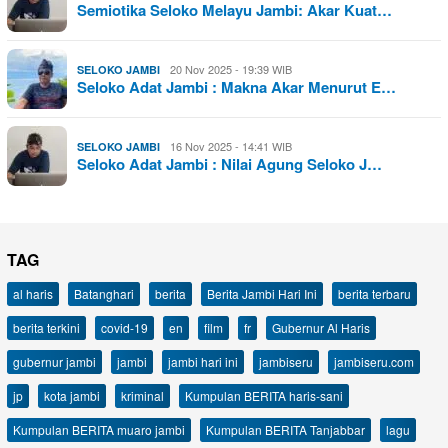
Semiotika Seloko Melayu Jambi: Akar Kuat…
20 Nov 2025 - 19:39 WIB
SELOKO JAMBI
Seloko Adat Jambi : Makna Akar Menurut E…
16 Nov 2025 - 14:41 WIB
SELOKO JAMBI
Seloko Adat Jambi : Nilai Agung Seloko J…
TAG
al haris
Batanghari
berita
Berita Jambi Hari Ini
berita terbaru
berita terkini
covid-19
en
film
fr
Gubernur Al Haris
gubernur jambi
jambi
jambi hari ini
jambiseru
jambiseru.com
jp
kota jambi
kriminal
Kumpulan BERITA haris-sani
Kumpulan BERITA muaro jambi
Kumpulan BERITA Tanjabbar
lagu