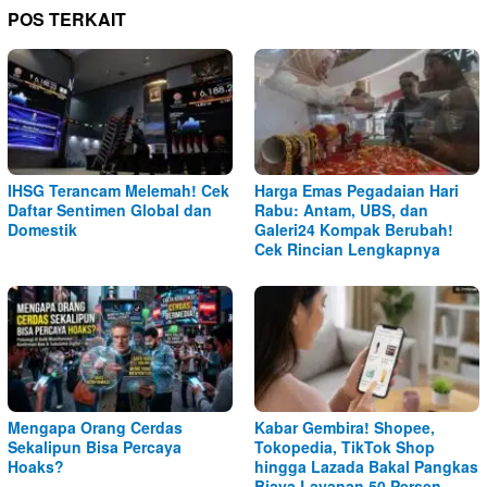
POS TERKAIT
IHSG Terancam Melemah! Cek
Harga Emas Pegadaian Hari
Daftar Sentimen Global dan
Rabu: Antam, UBS, dan
Domestik
Galeri24 Kompak Berubah!
Cek Rincian Lengkapnya
Mengapa Orang Cerdas
Kabar Gembira! Shopee,
Sekalipun Bisa Percaya
Tokopedia, TikTok Shop
Hoaks?
hingga Lazada Bakal Pangkas
Biaya Layanan 50 Persen