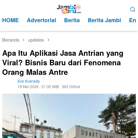
Loncat
Menu
ke
Mobile
HOME
Advertorial
Berita
Berita Jambi
Ent
konten
Beranda
updates
Apa Itu Aplikasi Jasa Antrian yang
Viral? Bisnis Baru dari Fenomena
Orang Malas Antre
Evo Kusnady
19 Mei 2026 - 21:35 WIB
362 Dilihat