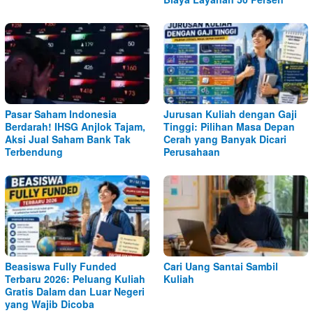
Pasar Saham Indonesia
Jurusan Kuliah dengan Gaji
Berdarah! IHSG Anjlok Tajam,
Tinggi: Pilihan Masa Depan
Aksi Jual Saham Bank Tak
Cerah yang Banyak Dicari
Terbendung
Perusahaan
Beasiswa Fully Funded
Cari Uang Santai Sambil
Terbaru 2026: Peluang Kuliah
Kuliah
Gratis Dalam dan Luar Negeri
yang Wajib Dicoba