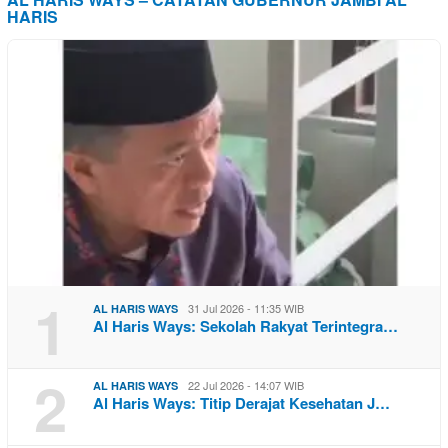
HARIS
1
31 Jul 2026 - 11:35 WIB
AL HARIS WAYS
Al Haris Ways: Sekolah Rakyat Terintegra…
2
22 Jul 2026 - 14:07 WIB
AL HARIS WAYS
Al Haris Ways: Titip Derajat Kesehatan J…