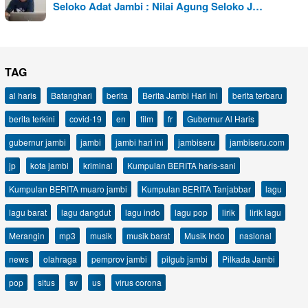
Seloko Adat Jambi : Nilai Agung Seloko J…
TAG
al haris
Batanghari
berita
Berita Jambi Hari Ini
berita terbaru
berita terkini
covid-19
en
film
fr
Gubernur Al Haris
gubernur jambi
jambi
jambi hari ini
jambiseru
jambiseru.com
jp
kota jambi
kriminal
Kumpulan BERITA haris-sani
Kumpulan BERITA muaro jambi
Kumpulan BERITA Tanjabbar
lagu
lagu barat
lagu dangdut
lagu indo
lagu pop
lirik
lirik lagu
Merangin
mp3
musik
musik barat
Musik Indo
nasional
news
olahraga
pemprov jambi
pilgub jambi
Pilkada Jambi
pop
situs
sv
us
virus corona