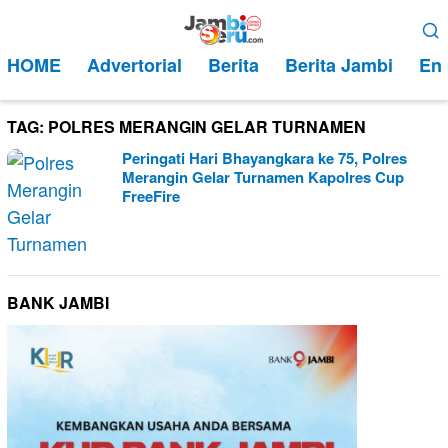
Loncat
Menu
ke
Mobile
HOME
Advertorial
Berita
Berita Jambi
Ent
konten
TAG:
POLRES MERANGIN GELAR TURNAMEN
Peringati Hari Bhayangkara ke 75, Polres
Merangin Gelar Turnamen Kapolres Cup
FreeFire
BANK JAMBI