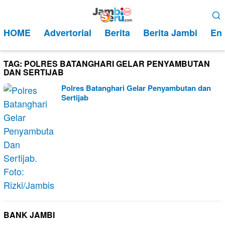
Loncat
Menu
ke
Mobile
HOME
Advertorial
Berita
Berita Jambi
Ent
konten
TAG:
POLRES BATANGHARI GELAR PENYAMBUTAN
DAN SERTIJAB
Polres Batanghari Gelar Penyambutan dan
Sertijab
BANK JAMBI