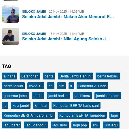
20 Nov 2025 - 19:39 WIB
SELOKO JAMBI
Seloko Adat Jambi : Makna Akar Menurut E…
16 Nov 2025 - 14:41 WIB
SELOKO JAMBI
Seloko Adat Jambi : Nilai Agung Seloko J…
TAG
al haris
Batanghari
berita
Berita Jambi Hari Ini
berita terbaru
berita terkini
covid-19
en
film
fr
Gubernur Al Haris
gubernur jambi
jambi
jambi hari ini
jambiseru
jambiseru.com
jp
kota jambi
kriminal
Kumpulan BERITA haris-sani
Kumpulan BERITA muaro jambi
Kumpulan BERITA Tanjabbar
lagu
lagu barat
lagu dangdut
lagu indo
lagu pop
lirik
lirik lagu