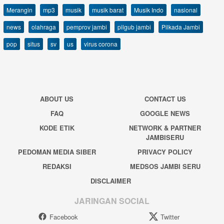
Merangin
mp3
musik
musik barat
Musik Indo
nasional
news
olahraga
pemprov jambi
pilgub jambi
Pilkada Jambi
pop
situs
sv
us
virus corona
ABOUT US
CONTACT US
FAQ
GOOGLE NEWS
KODE ETIK
NETWORK & PARTNER
JAMBISERU
PEDOMAN MEDIA SIBER
PRIVACY POLICY
REDAKSI
MEDSOS JAMBI SERU
DISCLAIMER
JARINGAN SOCIAL
Facebook
Twitter