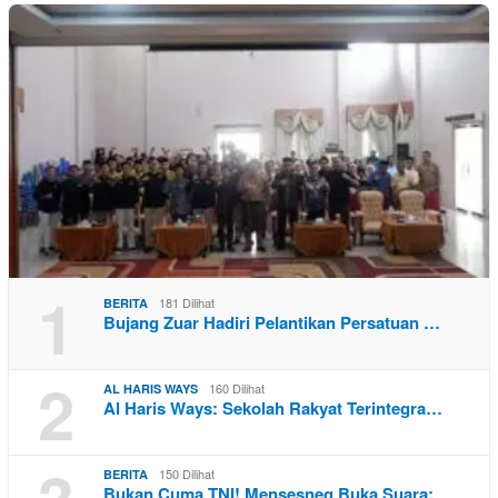
1
181 Dilihat
BERITA
Bujang Zuar Hadiri Pelantikan Persatuan …
2
160 Dilihat
AL HARIS WAYS
Al Haris Ways: Sekolah Rakyat Terintegra…
150 Dilihat
BERITA
Bukan Cuma TNI! Mensesneg Buka Suara: