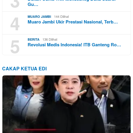
3
Gu…
4
144 Dilihat
MUARO JAMBI
Muaro Jambi Ukir Prestasi Nasional, Terb…
5
136 Dilihat
BERITA
Revolusi Medis Indonesia! ITB Ganteng Ro…
CAKAP KETUA EDI