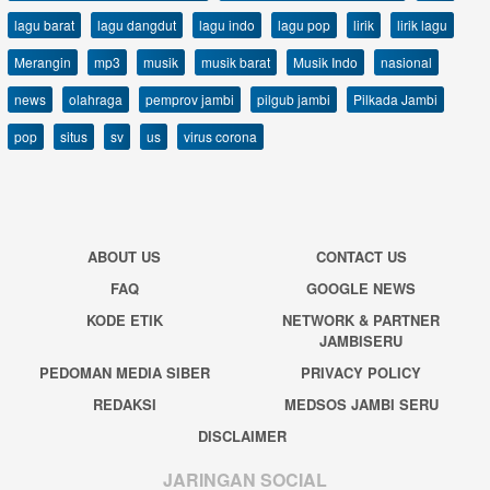
lagu barat
lagu dangdut
lagu indo
lagu pop
lirik
lirik lagu
Merangin
mp3
musik
musik barat
Musik Indo
nasional
news
olahraga
pemprov jambi
pilgub jambi
Pilkada Jambi
pop
situs
sv
us
virus corona
ABOUT US
CONTACT US
FAQ
GOOGLE NEWS
KODE ETIK
NETWORK & PARTNER
JAMBISERU
PEDOMAN MEDIA SIBER
PRIVACY POLICY
REDAKSI
MEDSOS JAMBI SERU
DISCLAIMER
JARINGAN SOCIAL