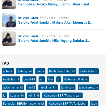
Semiotika Seloko Melayu Jambi: Akar Kuat…
20 Nov 2025 - 19:39 WIB
SELOKO JAMBI
Seloko Adat Jambi : Makna Akar Menurut E…
16 Nov 2025 - 14:41 WIB
SELOKO JAMBI
Seloko Adat Jambi : Nilai Agung Seloko J…
TAG
al haris
Batanghari
berita
Berita Jambi Hari Ini
berita terbaru
berita terkini
covid-19
en
film
fr
Gubernur Al Haris
gubernur jambi
jambi
jambi hari ini
jambiseru
jambiseru.com
jp
kota jambi
kriminal
Kumpulan BERITA haris-sani
Kumpulan BERITA muaro jambi
Kumpulan BERITA Tanjabbar
lagu