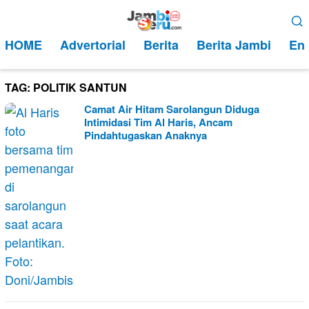
Loncat
Menu
ke
Mobile
HOME
Advertorial
Berita
Berita Jambi
Ent
konten
TAG:
POLITIK SANTUN
Camat Air Hitam Sarolangun Diduga
Intimidasi Tim Al Haris, Ancam
Pindahtugaskan Anaknya