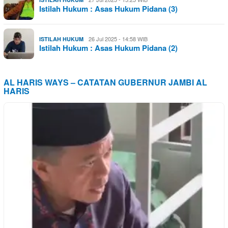
Istilah Hukum : Asas Hukum Pidana (3)
26 Jul 2025 - 14:58 WIB
ISTILAH HUKUM
Istilah Hukum : Asas Hukum Pidana (2)
AL HARIS WAYS – CATATAN GUBERNUR JAMBI AL
HARIS