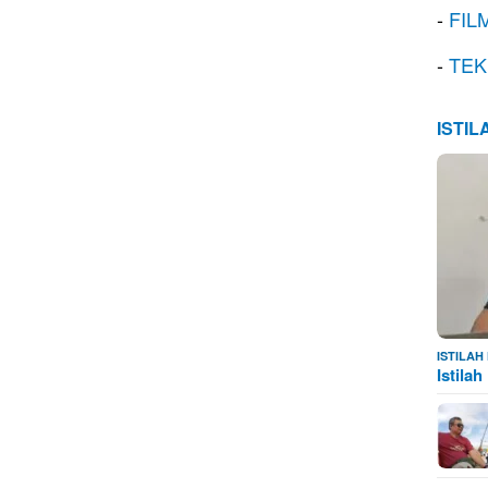
-
FIL
-
TEK
ISTI
ISTILA
Istila