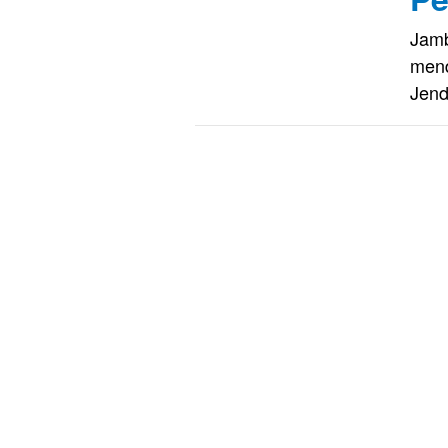
Jamb
mend
Jend