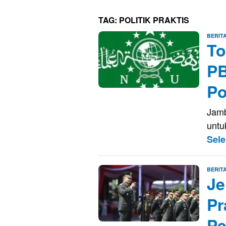
TAG:
POLITIK PRAKTIS
BERIT
To
PB
Po
Jamb
untuk
Sel
BERIT
Je
Pr
Pe