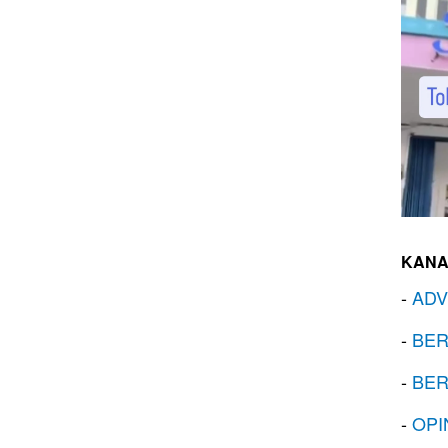
KANA
-
ADV
-
BER
-
BER
-
OPI