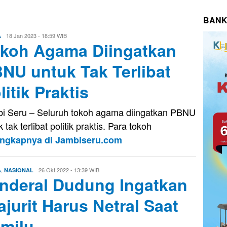
BANK
Firman
18 Jan 2023 - 18:59 WIB
A
koh Agama Diingatkan
Saputra
NU untuk Tak Terlibat
litik Praktis
i Seru – Seluruh tokoh agama diingatkan PBNU
 tak terlibat politik praktis. Para tokoh
engkapnya di Jambiseru.com
,
Firman
26 Okt 2022 - 13:39 WIB
A
NASIONAL
nderal Dudung Ingatkan
Saputra
ajurit Harus Netral Saat
milu