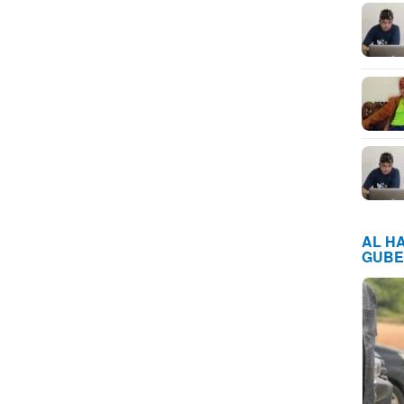
AL H
GUBE