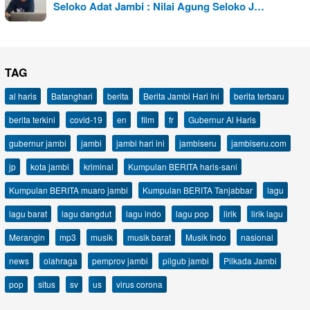
Seloko Adat Jambi : Nilai Agung Seloko J…
TAG
al haris
Batanghari
berita
Berita Jambi Hari Ini
berita terbaru
berita terkini
covid-19
en
film
fr
Gubernur Al Haris
gubernur jambi
jambi
jambi hari ini
jambiseru
jambiseru.com
jp
kota jambi
kriminal
Kumpulan BERITA haris-sani
Kumpulan BERITA muaro jambi
Kumpulan BERITA Tanjabbar
lagu
lagu barat
lagu dangdut
lagu indo
lagu pop
lirik
lirik lagu
Merangin
mp3
musik
musik barat
Musik Indo
nasional
news
olahraga
pemprov jambi
pilgub jambi
Pilkada Jambi
pop
situs
sv
us
virus corona