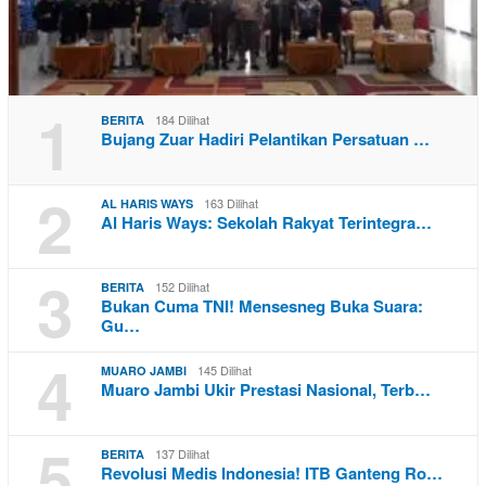
1
184 Dilihat
BERITA
Bujang Zuar Hadiri Pelantikan Persatuan …
2
163 Dilihat
AL HARIS WAYS
Al Haris Ways: Sekolah Rakyat Terintegra…
3
152 Dilihat
BERITA
Bukan Cuma TNI! Mensesneg Buka Suara:
Gu…
4
145 Dilihat
MUARO JAMBI
Muaro Jambi Ukir Prestasi Nasional, Terb…
5
137 Dilihat
BERITA
Revolusi Medis Indonesia! ITB Ganteng Ro…