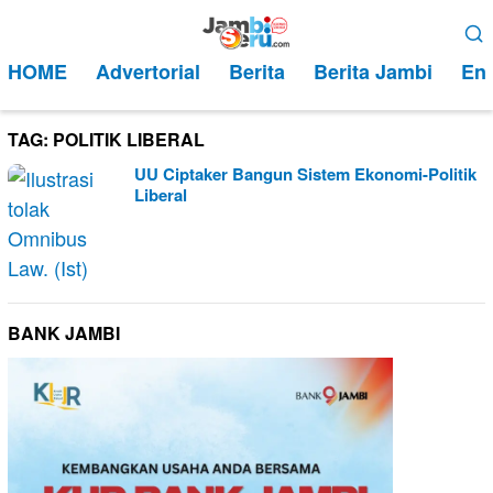
Loncat
Menu
ke
Mobile
HOME
Advertorial
Berita
Berita Jambi
Ent
konten
TAG:
POLITIK LIBERAL
UU Ciptaker Bangun Sistem Ekonomi-Politik
Liberal
BANK JAMBI