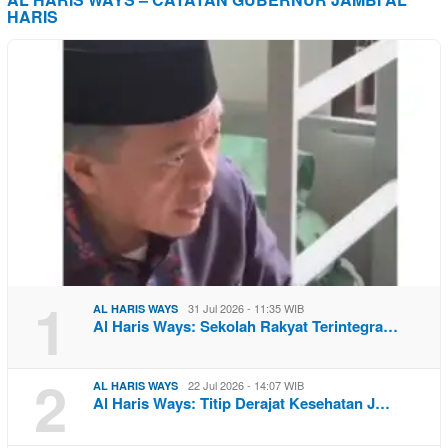
HARIS
1
31 Jul 2026 - 11:35 WIB
AL HARIS WAYS
Al Haris Ways: Sekolah Rakyat Terintegra…
2
22 Jul 2026 - 14:07 WIB
AL HARIS WAYS
Al Haris Ways: Titip Derajat Kesehatan J…