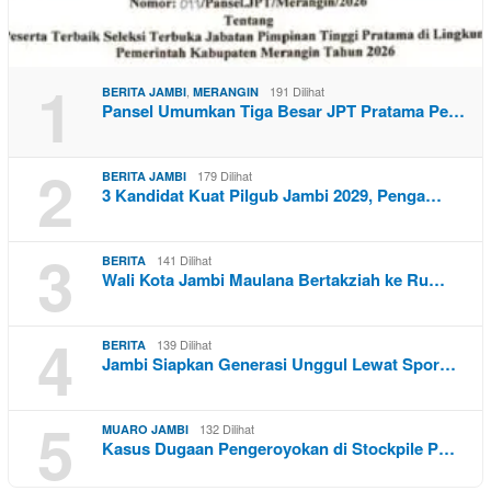
1
,
191 Dilihat
BERITA JAMBI
MERANGIN
Pansel Umumkan Tiga Besar JPT Pratama Pe…
2
179 Dilihat
BERITA JAMBI
3 Kandidat Kuat Pilgub Jambi 2029, Penga…
3
141 Dilihat
BERITA
Wali Kota Jambi Maulana Bertakziah ke Ru…
4
139 Dilihat
BERITA
Jambi Siapkan Generasi Unggul Lewat Spor…
5
132 Dilihat
MUARO JAMBI
Kasus Dugaan Pengeroyokan di Stockpile P…