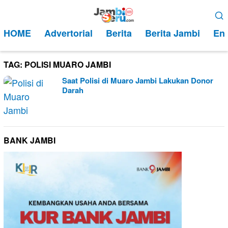
Loncat
Menu
ke
Mobile
HOME
Advertorial
Berita
Berita Jambi
Ent
konten
TAG:
POLISI MUARO JAMBI
Saat Polisi di Muaro Jambi Lakukan Donor
Darah
BANK JAMBI