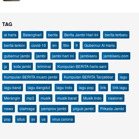
TAG
al haris
Batanghari
berita
Berita Jambi Hari Ini
berita terbaru
berita terkini
covid-19
en
film
fr
Gubernur Al Haris
gubernur jambi
jambi
jambi hari ini
jambiseru
jambiseru.com
jp
kota jambi
kriminal
Kumpulan BERITA haris-sani
Kumpulan BERITA muaro jambi
Kumpulan BERITA Tanjabbar
lagu
lagu barat
lagu dangdut
lagu indo
lagu pop
lirik
lirik lagu
Merangin
mp3
musik
musik barat
Musik Indo
nasional
news
olahraga
pemprov jambi
pilgub jambi
Pilkada Jambi
pop
situs
sv
us
virus corona