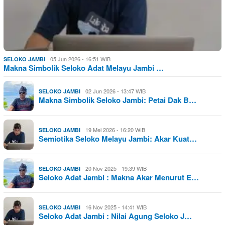
05 Jun 2026 - 16:51 WIB
SELOKO JAMBI
Makna Simbolik Seloko Adat Melayu Jambi …
02 Jun 2026 - 13:47 WIB
SELOKO JAMBI
Makna Simbolik Seloko Jambi: Petai Dak B…
19 Mei 2026 - 16:20 WIB
SELOKO JAMBI
Semiotika Seloko Melayu Jambi: Akar Kuat…
20 Nov 2025 - 19:39 WIB
SELOKO JAMBI
Seloko Adat Jambi : Makna Akar Menurut E…
16 Nov 2025 - 14:41 WIB
SELOKO JAMBI
Seloko Adat Jambi : Nilai Agung Seloko J…