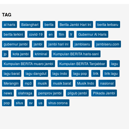
TAG
al haris
Batanghari
berita
Berita Jambi Hari Ini
berita terbaru
berita terkini
covid-19
en
film
fr
Gubernur Al Haris
gubernur jambi
jambi
jambi hari ini
jambiseru
jambiseru.com
jp
kota jambi
kriminal
Kumpulan BERITA haris-sani
Kumpulan BERITA muaro jambi
Kumpulan BERITA Tanjabbar
lagu
lagu barat
lagu dangdut
lagu indo
lagu pop
lirik
lirik lagu
Merangin
mp3
musik
musik barat
Musik Indo
nasional
news
olahraga
pemprov jambi
pilgub jambi
Pilkada Jambi
pop
situs
sv
us
virus corona