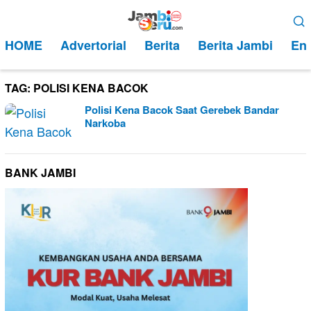
Loncat
Menu
ke
Mobile
HOME
Advertorial
Berita
Berita Jambi
Ent
konten
TAG:
POLISI KENA BACOK
Polisi Kena Bacok Saat Gerebek Bandar
Narkoba
BANK JAMBI