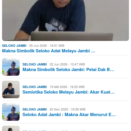
05 Jun 2026 - 16:51 WIB
SELOKO JAMBI
Makna Simbolik Seloko Adat Melayu Jambi …
02 Jun 2026 - 13:47 WIB
SELOKO JAMBI
Makna Simbolik Seloko Jambi: Petai Dak B…
19 Mei 2026 - 16:20 WIB
SELOKO JAMBI
Semiotika Seloko Melayu Jambi: Akar Kuat…
20 Nov 2025 - 19:39 WIB
SELOKO JAMBI
Seloko Adat Jambi : Makna Akar Menurut E…