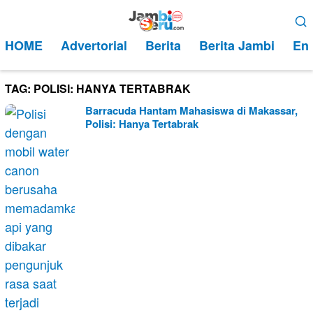
Loncat
Menu
ke
Mobile
HOME
Advertorial
Berita
Berita Jambi
Ent
konten
TAG:
POLISI: HANYA TERTABRAK
Barracuda Hantam Mahasiswa di Makassar,
Polisi: Hanya Tertabrak