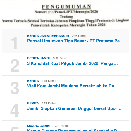
1
,
216 Dilihat
BERITA JAMBI
MERANGIN
Pansel Umumkan Tiga Besar JPT Pratama Pe…
2
186 Dilihat
BERITA JAMBI
3 Kandidat Kuat Pilgub Jambi 2029, Penga…
3
145 Dilihat
BERITA
Wali Kota Jambi Maulana Bertakziah ke Ru…
4
143 Dilihat
BERITA
Jambi Siapkan Generasi Unggul Lewat Spor…
135 Dilihat
MUARO JAMBI
Kasus Dugaan Pengeroyokan di Stockpile P…