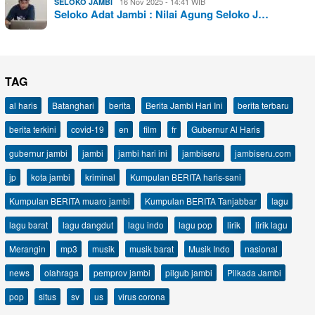
16 Nov 2025 - 14:41 WIB
SELOKO JAMBI
Seloko Adat Jambi : Nilai Agung Seloko J…
TAG
al haris
Batanghari
berita
Berita Jambi Hari Ini
berita terbaru
berita terkini
covid-19
en
film
fr
Gubernur Al Haris
gubernur jambi
jambi
jambi hari ini
jambiseru
jambiseru.com
jp
kota jambi
kriminal
Kumpulan BERITA haris-sani
Kumpulan BERITA muaro jambi
Kumpulan BERITA Tanjabbar
lagu
lagu barat
lagu dangdut
lagu indo
lagu pop
lirik
lirik lagu
Merangin
mp3
musik
musik barat
Musik Indo
nasional
news
olahraga
pemprov jambi
pilgub jambi
Pilkada Jambi
pop
situs
sv
us
virus corona