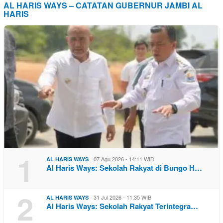
AL HARIS WAYS – CATATAN GUBERNUR JAMBI AL
HARIS
1
07 Agu 2026 - 14:11 WIB
AL HARIS WAYS
Al Haris Ways: Sekolah Rakyat di Bungo H…
2
31 Jul 2026 - 11:35 WIB
AL HARIS WAYS
Al Haris Ways: Sekolah Rakyat Terintegra…