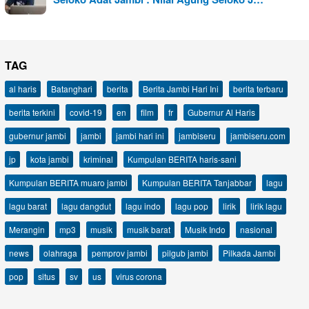
TAG
al haris
Batanghari
berita
Berita Jambi Hari Ini
berita terbaru
berita terkini
covid-19
en
film
fr
Gubernur Al Haris
gubernur jambi
jambi
jambi hari ini
jambiseru
jambiseru.com
jp
kota jambi
kriminal
Kumpulan BERITA haris-sani
Kumpulan BERITA muaro jambi
Kumpulan BERITA Tanjabbar
lagu
lagu barat
lagu dangdut
lagu indo
lagu pop
lirik
lirik lagu
Merangin
mp3
musik
musik barat
Musik Indo
nasional
news
olahraga
pemprov jambi
pilgub jambi
Pilkada Jambi
pop
situs
sv
us
virus corona