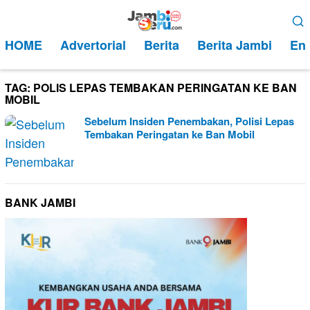
Loncat
Menu
ke
Mobile
HOME
Advertorial
Berita
Berita Jambi
Ent
konten
TAG:
POLIS LEPAS TEMBAKAN PERINGATAN KE BAN
MOBIL
Sebelum Insiden Penembakan, Polisi Lepas
Tembakan Peringatan ke Ban Mobil
BANK JAMBI