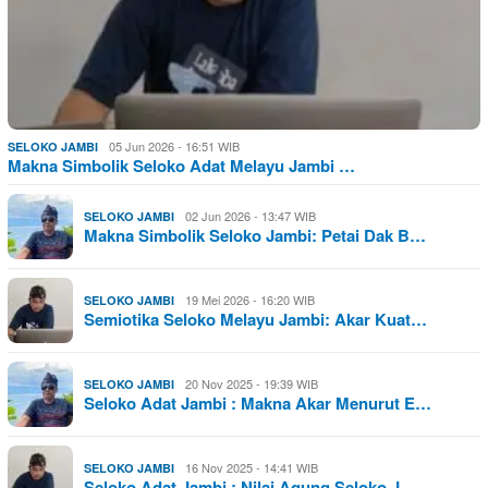
05 Jun 2026 - 16:51 WIB
SELOKO JAMBI
Makna Simbolik Seloko Adat Melayu Jambi …
02 Jun 2026 - 13:47 WIB
SELOKO JAMBI
Makna Simbolik Seloko Jambi: Petai Dak B…
19 Mei 2026 - 16:20 WIB
SELOKO JAMBI
Semiotika Seloko Melayu Jambi: Akar Kuat…
20 Nov 2025 - 19:39 WIB
SELOKO JAMBI
Seloko Adat Jambi : Makna Akar Menurut E…
16 Nov 2025 - 14:41 WIB
SELOKO JAMBI
Seloko Adat Jambi : Nilai Agung Seloko J…