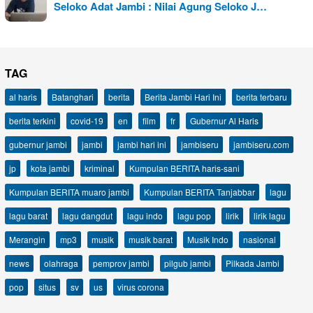
Seloko Adat Jambi : Nilai Agung Seloko J…
TAG
al haris
Batanghari
berita
Berita Jambi Hari Ini
berita terbaru
berita terkini
covid-19
en
film
fr
Gubernur Al Haris
gubernur jambi
jambi
jambi hari ini
jambiseru
jambiseru.com
jp
kota jambi
kriminal
Kumpulan BERITA haris-sani
Kumpulan BERITA muaro jambi
Kumpulan BERITA Tanjabbar
lagu
lagu barat
lagu dangdut
lagu indo
lagu pop
lirik
lirik lagu
Merangin
mp3
musik
musik barat
Musik Indo
nasional
news
olahraga
pemprov jambi
pilgub jambi
Pilkada Jambi
pop
situs
sv
us
virus corona