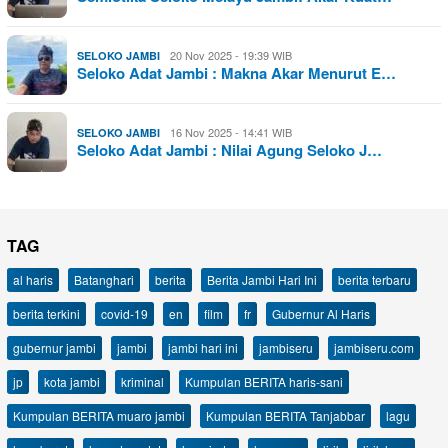
20 Nov 2025 - 19:39 WIB
SELOKO JAMBI
Seloko Adat Jambi : Makna Akar Menurut E…
16 Nov 2025 - 14:41 WIB
SELOKO JAMBI
Seloko Adat Jambi : Nilai Agung Seloko J…
TAG
al haris
Batanghari
berita
Berita Jambi Hari Ini
berita terbaru
berita terkini
covid-19
en
film
fr
Gubernur Al Haris
gubernur jambi
jambi
jambi hari ini
jambiseru
jambiseru.com
jp
kota jambi
kriminal
Kumpulan BERITA haris-sani
Kumpulan BERITA muaro jambi
Kumpulan BERITA Tanjabbar
lagu