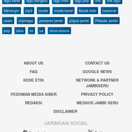
lagu barat
lagu dangdut
lagu indo
lagu pop
lirik
lirik lagu
Merangin
mp3
musik
musik barat
Musik Indo
nasional
news
olahraga
pemprov jambi
pilgub jambi
Pilkada Jambi
pop
situs
sv
us
virus corona
ABOUT US
CONTACT US
FAQ
GOOGLE NEWS
KODE ETIK
NETWORK & PARTNER
JAMBISERU
PEDOMAN MEDIA SIBER
PRIVACY POLICY
REDAKSI
MEDSOS JAMBI SERU
DISCLAIMER
JARINGAN SOCIAL