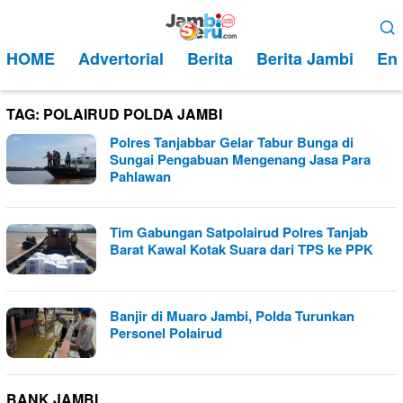
Loncat
Menu
ke
Mobile
HOME
Advertorial
Berita
Berita Jambi
Ent
konten
TAG:
POLAIRUD POLDA JAMBI
Polres Tanjabbar Gelar Tabur Bunga di
Sungai Pengabuan Mengenang Jasa Para
Pahlawan
Tim Gabungan Satpolairud Polres Tanjab
Barat Kawal Kotak Suara dari TPS ke PPK
Banjir di Muaro Jambi, Polda Turunkan
Personel Polairud
BANK JAMBI