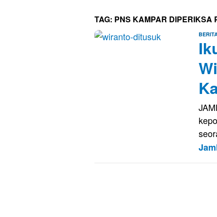
TAG:
PNS KAMPAR DIPERIKSA P
BERIT
Ik
Wi
Ka
JAMB
kepo
seor
Jam