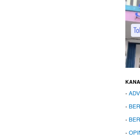
KANA
-
ADV
-
BER
-
BER
-
OPI