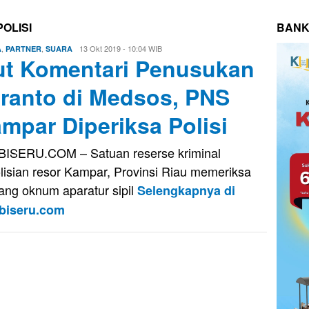
OLISI
BANK
,
,
Eri
13 Okt 2019 - 10:04 WIB
A
PARTNER
SUARA
ut Komentari Penusukan
Saputra
ranto di Medsos, PNS
mpar Diperiksa Polisi
ISERU.COM – Satuan reserse kriminal
lisian resor Kampar, Provinsi Riau memeriksa
ang oknum aparatur sipil
Selengkapnya di
biseru.com