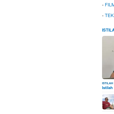
-
FIL
-
TEK
ISTI
ISTILA
Istila