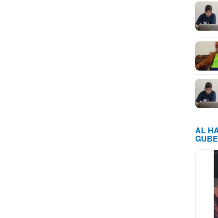
AL H
GUBE