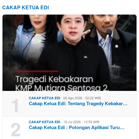
CAKAP KETUA EDI
1
06 Agu 2026 - 02:22 WIB
CAKAP KETUA EDI
Cakap Ketua Edi: Tentang Tragedy Kebakar…
2
19 Jul 2026 - 12:53 WIB
CAKAP KETUA EDI
Cakap Ketua Edi : Potongan Aplikasi Turu…