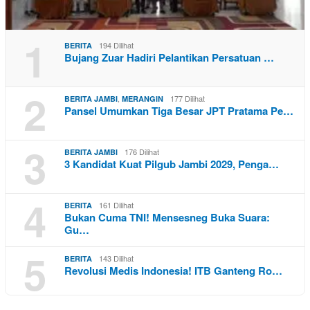
1
194 Dilihat
BERITA
Bujang Zuar Hadiri Pelantikan Persatuan …
2
,
177 Dilihat
BERITA JAMBI
MERANGIN
Pansel Umumkan Tiga Besar JPT Pratama Pe…
3
176 Dilihat
BERITA JAMBI
3 Kandidat Kuat Pilgub Jambi 2029, Penga…
4
161 Dilihat
BERITA
Bukan Cuma TNI! Mensesneg Buka Suara:
Gu…
5
143 Dilihat
BERITA
Revolusi Medis Indonesia! ITB Ganteng Ro…