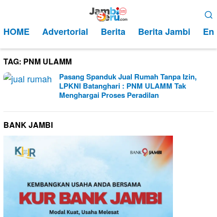
Loncat
Menu
ke
Mobile
HOME
Advertorial
Berita
Berita Jambi
Ent
konten
TAG:
PNM ULAMM
Pasang Spanduk Jual Rumah Tanpa Izin,
LPKNI Batanghari : PNM ULAMM Tak
Menghargai Proses Peradilan
BANK JAMBI