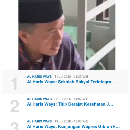
1
31 Jul 2026 - 11:35 WIB
AL HARIS WAYS
Al Haris Ways: Sekolah Rakyat Terintegra…
2
22 Jul 2026 - 14:07 WIB
AL HARIS WAYS
Al Haris Ways: Titip Derajat Kesehatan J…
3
19 Jul 2026 - 13:03 WIB
AL HARIS WAYS
Al Haris Ways: Kunjungan Wapres Gibran k…