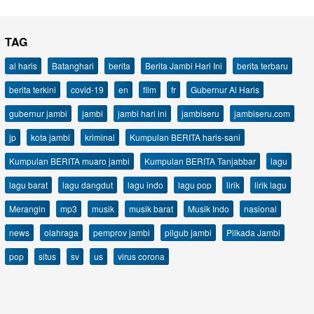
TAG
al haris
Batanghari
berita
Berita Jambi Hari Ini
berita terbaru
berita terkini
covid-19
en
film
fr
Gubernur Al Haris
gubernur jambi
jambi
jambi hari ini
jambiseru
jambiseru.com
jp
kota jambi
kriminal
Kumpulan BERITA haris-sani
Kumpulan BERITA muaro jambi
Kumpulan BERITA Tanjabbar
lagu
lagu barat
lagu dangdut
lagu indo
lagu pop
lirik
lirik lagu
Merangin
mp3
musik
musik barat
Musik Indo
nasional
news
olahraga
pemprov jambi
pilgub jambi
Pilkada Jambi
pop
situs
sv
us
virus corona