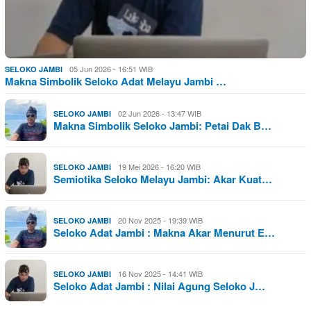
05 Jun 2026 - 16:51 WIB
SELOKO JAMBI
Makna Simbolik Seloko Adat Melayu Jambi …
02 Jun 2026 - 13:47 WIB
SELOKO JAMBI
Makna Simbolik Seloko Jambi: Petai Dak B…
19 Mei 2026 - 16:20 WIB
SELOKO JAMBI
Semiotika Seloko Melayu Jambi: Akar Kuat…
20 Nov 2025 - 19:39 WIB
SELOKO JAMBI
Seloko Adat Jambi : Makna Akar Menurut E…
16 Nov 2025 - 14:41 WIB
SELOKO JAMBI
Seloko Adat Jambi : Nilai Agung Seloko J…