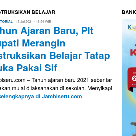
NSTRUKSIKAN BELAJAR
BANK
Eri
13 Jul 2021 - 16:54 WIB
TORIAL
hun Ajaran Baru, Plt
Saputra
pati Merangin
struksikan Belajar Tatap
ka Pakai Sif
iseru.com – Tahun ajaran baru 2021 sebentar
 akan mulai dilaksanakan di sekolah. Menyikapi
Selengkapnya di Jambiseru.com