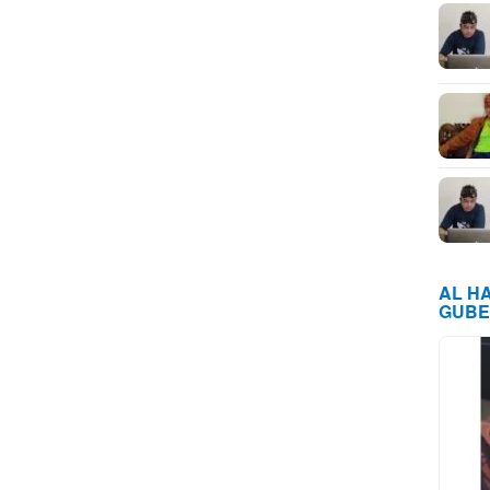
AL H
GUBE