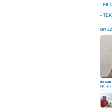
-
FIL
-
TEK
ISTI
ISTILA
Istila