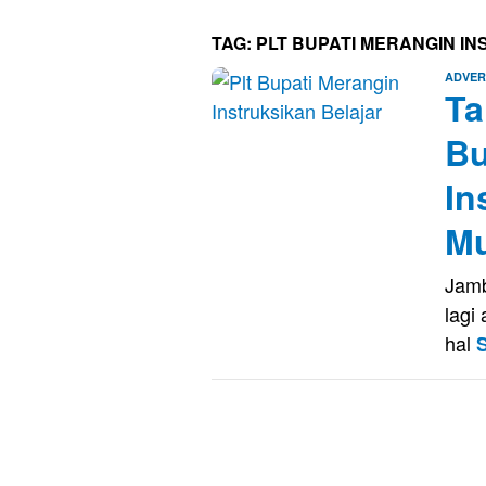
TAG:
PLT BUPATI MERANGIN I
ADVER
Ta
Bu
In
Mu
Jamb
lagi
hal