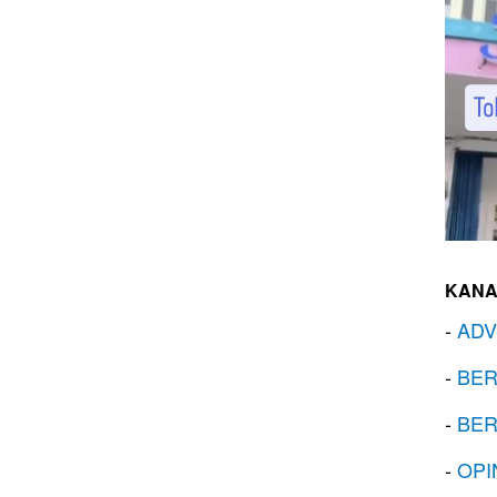
KANA
-
ADV
-
BER
-
BER
-
OPI