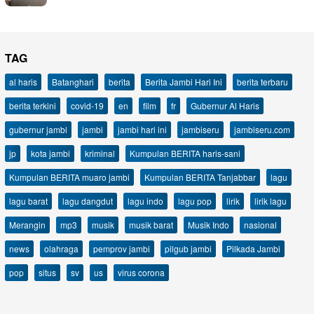
TAG
al haris
Batanghari
berita
Berita Jambi Hari Ini
berita terbaru
berita terkini
covid-19
en
film
fr
Gubernur Al Haris
gubernur jambi
jambi
jambi hari ini
jambiseru
jambiseru.com
jp
kota jambi
kriminal
Kumpulan BERITA haris-sani
Kumpulan BERITA muaro jambi
Kumpulan BERITA Tanjabbar
lagu
lagu barat
lagu dangdut
lagu indo
lagu pop
lirik
lirik lagu
Merangin
mp3
musik
musik barat
Musik Indo
nasional
news
olahraga
pemprov jambi
pilgub jambi
Pilkada Jambi
pop
situs
sv
us
virus corona