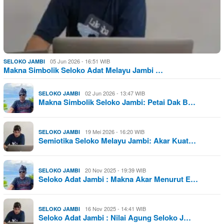
05 Jun 2026 - 16:51 WIB
SELOKO JAMBI
Makna Simbolik Seloko Adat Melayu Jambi …
02 Jun 2026 - 13:47 WIB
SELOKO JAMBI
Makna Simbolik Seloko Jambi: Petai Dak B…
19 Mei 2026 - 16:20 WIB
SELOKO JAMBI
Semiotika Seloko Melayu Jambi: Akar Kuat…
20 Nov 2025 - 19:39 WIB
SELOKO JAMBI
Seloko Adat Jambi : Makna Akar Menurut E…
16 Nov 2025 - 14:41 WIB
SELOKO JAMBI
Seloko Adat Jambi : Nilai Agung Seloko J…