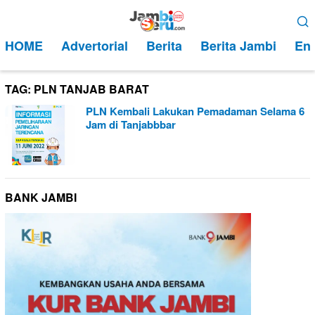
Loncat
Menu
ke
Mobile
HOME
Advertorial
Berita
Berita Jambi
Ent
konten
TAG:
PLN TANJAB BARAT
PLN Kembali Lakukan Pemadaman Selama 6
Jam di Tanjabbbar
BANK JAMBI