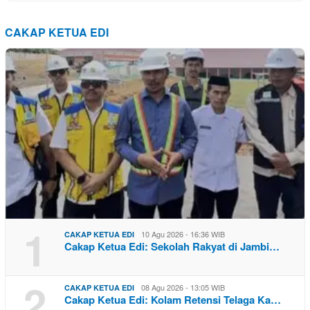
CAKAP KETUA EDI
1
10 Agu 2026 - 16:36 WIB
CAKAP KETUA EDI
Cakap Ketua Edi: Sekolah Rakyat di Jambi…
2
08 Agu 2026 - 13:05 WIB
CAKAP KETUA EDI
Cakap Ketua Edi: Kolam Retensi Telaga Ka…