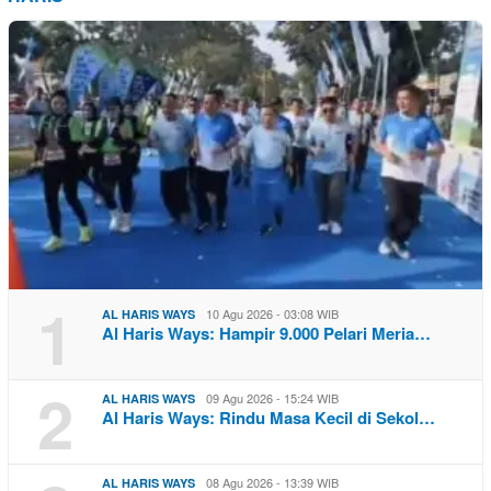
1
10 Agu 2026 - 03:08 WIB
AL HARIS WAYS
Al Haris Ways: Hampir 9.000 Pelari Meria…
2
09 Agu 2026 - 15:24 WIB
AL HARIS WAYS
Al Haris Ways: Rindu Masa Kecil di Sekol…
08 Agu 2026 - 13:39 WIB
AL HARIS WAYS