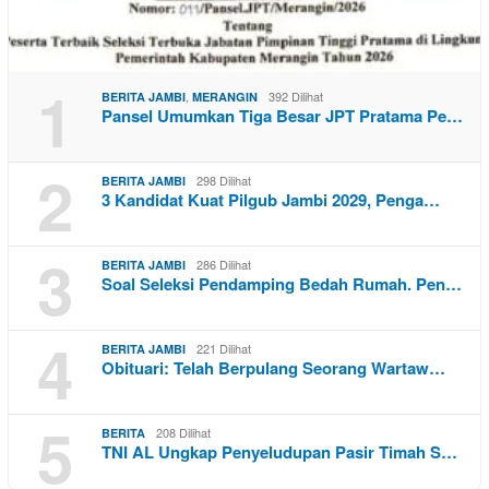
1
,
392 Dilihat
BERITA JAMBI
MERANGIN
Pansel Umumkan Tiga Besar JPT Pratama Pe…
2
298 Dilihat
BERITA JAMBI
3 Kandidat Kuat Pilgub Jambi 2029, Penga…
3
286 Dilihat
BERITA JAMBI
Soal Seleksi Pendamping Bedah Rumah. Pen…
4
221 Dilihat
BERITA JAMBI
Obituari: Telah Berpulang Seorang Wartaw…
5
208 Dilihat
BERITA
TNI AL Ungkap Penyeludupan Pasir Timah S…