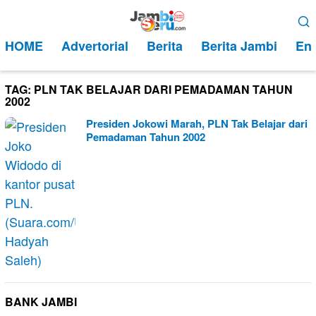
Loncat
Menu
ke
Mobile
HOME
Advertorial
Berita
Berita Jambi
Ent
konten
TAG:
PLN TAK BELAJAR DARI PEMADAMAN TAHUN
2002
Presiden Jokowi Marah, PLN Tak Belajar dari
Pemadaman Tahun 2002
BANK JAMBI