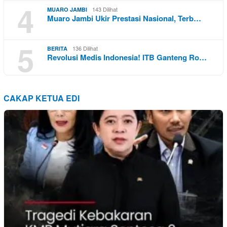
4
143 Dilihat
MUARO JAMBI
Muaro Jambi Ukir Prestasi Nasional, Terb…
5
136 Dilihat
BERITA
Revolusi Medis Indonesia! ITB Ganteng Ro…
CAKAP KETUA EDI