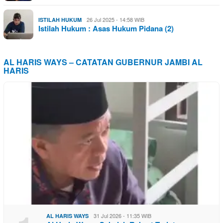
26 Jul 2025 - 14:58 WIB
ISTILAH HUKUM
Istilah Hukum : Asas Hukum Pidana (2)
AL HARIS WAYS – CATATAN GUBERNUR JAMBI AL
HARIS
31 Jul 2026 - 11:35 WIB
AL HARIS WAYS