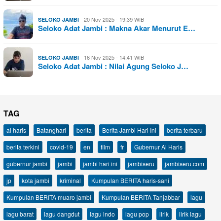
20 Nov 2025 - 19:39 WIB
SELOKO JAMBI
Seloko Adat Jambi : Makna Akar Menurut E…
16 Nov 2025 - 14:41 WIB
SELOKO JAMBI
Seloko Adat Jambi : Nilai Agung Seloko J…
TAG
al haris
Batanghari
berita
Berita Jambi Hari Ini
berita terbaru
berita terkini
covid-19
en
film
fr
Gubernur Al Haris
gubernur jambi
jambi
jambi hari ini
jambiseru
jambiseru.com
jp
kota jambi
kriminal
Kumpulan BERITA haris-sani
Kumpulan BERITA muaro jambi
Kumpulan BERITA Tanjabbar
lagu
lagu barat
lagu dangdut
lagu indo
lagu pop
lirik
lirik lagu