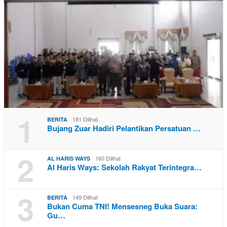
1
181 Dilihat
BERITA
Bujang Zuar Hadiri Pelantikan Persatuan …
2
160 Dilihat
AL HARIS WAYS
Al Haris Ways: Sekolah Rakyat Terintegra…
3
149 Dilihat
BERITA
Bukan Cuma TNI! Mensesneg Buka Suara:
Gu…