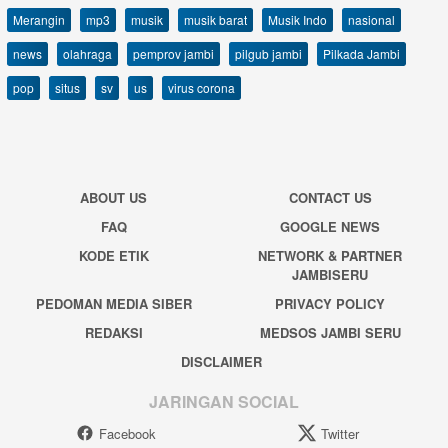
Merangin
mp3
musik
musik barat
Musik Indo
nasional
news
olahraga
pemprov jambi
pilgub jambi
Pilkada Jambi
pop
situs
sv
us
virus corona
ABOUT US
CONTACT US
FAQ
GOOGLE NEWS
KODE ETIK
NETWORK & PARTNER
JAMBISERU
PEDOMAN MEDIA SIBER
PRIVACY POLICY
REDAKSI
MEDSOS JAMBI SERU
DISCLAIMER
JARINGAN SOCIAL
Facebook
Twitter