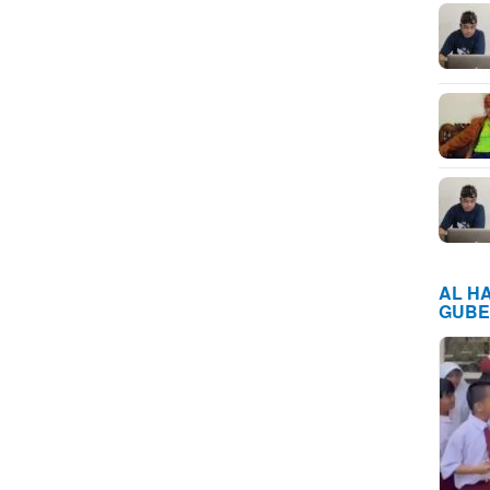
AL H
GUBE