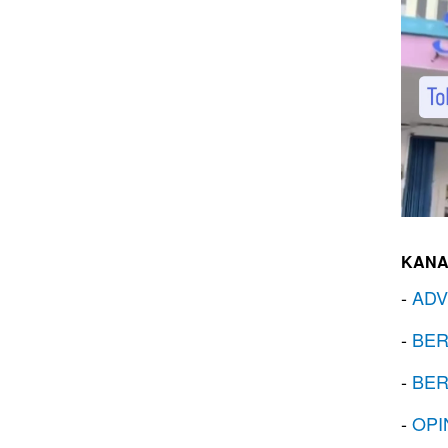
KANA
-
ADV
-
BER
-
BER
-
OPI