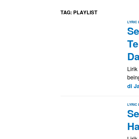
TAG:
PLAYLIST
LYRIC
Se
Te
Da
Liri
bein
di 
LYRIC
Se
Ha
Liri