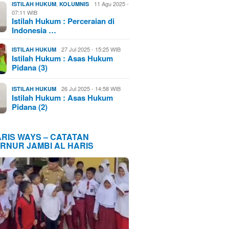
,
11 Agu 2025 -
ISTILAH HUKUM
KOLUMNIS
07:11 WIB
Istilah Hukum : Perceraian di
Indonesia …
27 Jul 2025 - 15:25 WIB
ISTILAH HUKUM
Istilah Hukum : Asas Hukum
Pidana (3)
26 Jul 2025 - 14:58 WIB
ISTILAH HUKUM
Istilah Hukum : Asas Hukum
Pidana (2)
ARIS WAYS – CATATAN
RNUR JAMBI AL HARIS