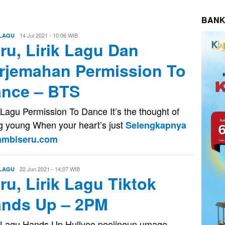
BANK
Eri
14 Jul 2021 - 10:06 WIB
 LAGU
ru, Lirik Lagu Dan
Saputra
rjemahan Permission To
nce – BTS
k Lagu Permission To Dance It’s the thought of
g young When your heart’s just
Selengkapnya
Jambiseru.com
Eri
22 Jun 2021 - 14:07 WIB
 LAGU
ru, Lirik Lagu Tiktok
Saputra
nds Up – 2PM
k Lagu Hands Up Hullyeo peojineun umage