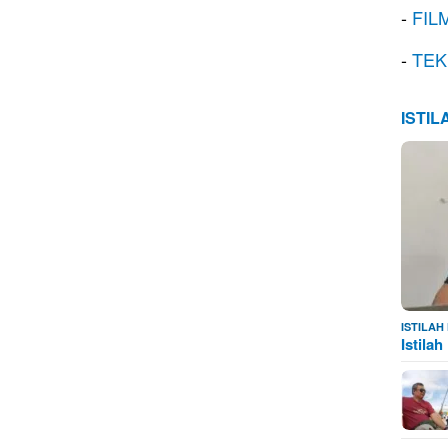
-
FIL
-
TEK
ISTI
ISTILA
Istila