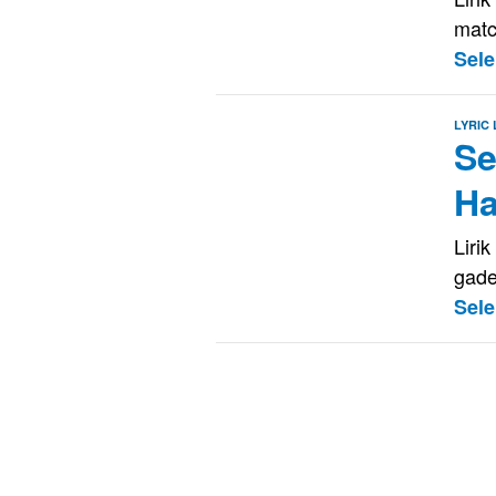
matc
Sel
LYRIC
Se
H
Liri
gade
Sel