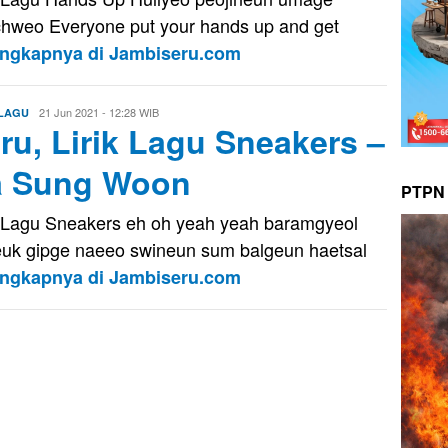
hweo Everyone put your hands up and get
engkapnya di Jambiseru.com
Eri
21 Jun 2021 - 12:28 WIB
 LAGU
ru, Lirik Lagu Sneakers –
Saputra
a Sung Woon
PTPN 
k Lagu Sneakers eh oh yeah yeah baramgyeol
uk gipge naeeo swineun sum balgeun haetsal
engkapnya di Jambiseru.com