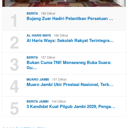
1
188 Dilihat
BERITA
Bujang Zuar Hadiri Pelantikan Persatuan …
2
166 Dilihat
AL HARIS WAYS
Al Haris Ways: Sekolah Rakyat Terintegra…
3
157 Dilihat
BERITA
Bukan Cuma TNI! Mensesneg Buka Suara:
Gu…
4
151 Dilihat
MUARO JAMBI
Muaro Jambi Ukir Prestasi Nasional, Terb…
5
144 Dilihat
BERITA JAMBI
3 Kandidat Kuat Pilgub Jambi 2029, Penga…