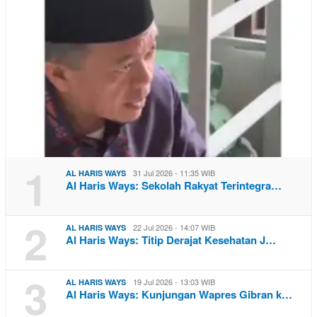
1
31 Jul 2026 - 11:35 WIB
AL HARIS WAYS
Al Haris Ways: Sekolah Rakyat Terintegra…
2
22 Jul 2026 - 14:07 WIB
AL HARIS WAYS
Al Haris Ways: Titip Derajat Kesehatan J…
3
19 Jul 2026 - 13:03 WIB
AL HARIS WAYS
Al Haris Ways: Kunjungan Wapres Gibran k…