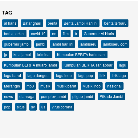
TAG
al haris
Batanghari
berita
Berita Jambi Hari Ini
berita terbaru
berita terkini
covid-19
en
film
fr
Gubernur Al Haris
gubernur jambi
jambi
jambi hari ini
jambiseru
jambiseru.com
jp
kota jambi
kriminal
Kumpulan BERITA haris-sani
Kumpulan BERITA muaro jambi
Kumpulan BERITA Tanjabbar
lagu
lagu barat
lagu dangdut
lagu indo
lagu pop
lirik
lirik lagu
Merangin
mp3
musik
musik barat
Musik Indo
nasional
news
olahraga
pemprov jambi
pilgub jambi
Pilkada Jambi
pop
situs
sv
us
virus corona