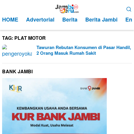
Loncat
Menu
ke
Mobile
HOME
Advertorial
Berita
Berita Jambi
Ent
konten
TAG:
PLAT MOTOR
Tawuran Rebutan Konsumen di Pasar Handil,
2 Orang Masuk Rumah Sakit
BANK JAMBI