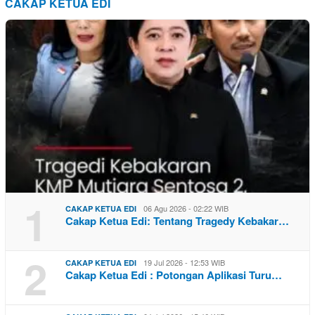
CAKAP KETUA EDI
1
06 Agu 2026 - 02:22 WIB
CAKAP KETUA EDI
Cakap Ketua Edi: Tentang Tragedy Kebakar…
2
19 Jul 2026 - 12:53 WIB
CAKAP KETUA EDI
Cakap Ketua Edi : Potongan Aplikasi Turu…