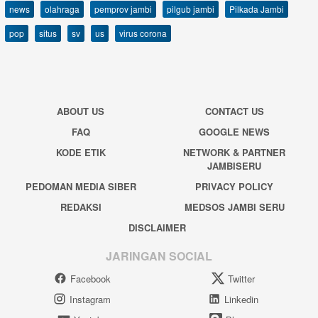
news
olahraga
pemprov jambi
pilgub jambi
Pilkada Jambi
pop
situs
sv
us
virus corona
ABOUT US
CONTACT US
FAQ
GOOGLE NEWS
KODE ETIK
NETWORK & PARTNER
JAMBISERU
PEDOMAN MEDIA SIBER
PRIVACY POLICY
REDAKSI
MEDSOS JAMBI SERU
DISCLAIMER
JARINGAN SOCIAL
Facebook
Twitter
Instagram
Linkedin