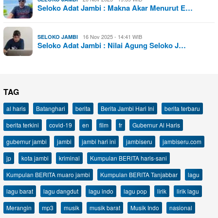
Seloko Adat Jambi : Makna Akar Menurut E…
16 Nov 2025 - 14:41 WIB
SELOKO JAMBI
Seloko Adat Jambi : Nilai Agung Seloko J…
TAG
al haris
Batanghari
berita
Berita Jambi Hari Ini
berita terbaru
berita terkini
covid-19
en
film
fr
Gubernur Al Haris
gubernur jambi
jambi
jambi hari ini
jambiseru
jambiseru.com
jp
kota jambi
kriminal
Kumpulan BERITA haris-sani
Kumpulan BERITA muaro jambi
Kumpulan BERITA Tanjabbar
lagu
lagu barat
lagu dangdut
lagu indo
lagu pop
lirik
lirik lagu
Merangin
mp3
musik
musik barat
Musik Indo
nasional