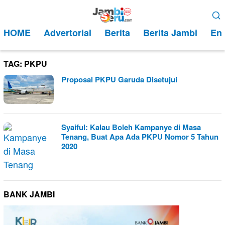
Loncat
Menu
ke
Mobile
HOME
Advertorial
Berita
Berita Jambi
Ent
konten
TAG:
PKPU
Proposal PKPU Garuda Disetujui
Syaiful: Kalau Boleh Kampanye di Masa
Tenang, Buat Apa Ada PKPU Nomor 5 Tahun
2020
BANK JAMBI