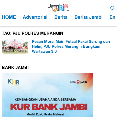
Loncat
Menu
ke
Mobile
HOME
Advertorial
Berita
Berita Jambi
Ent
konten
TAG:
PJU POLRES MERANGIN
Pesan Moral Main Futsal Pakai Sarung dan
Helm, PJU Polres Merangin Bungkam
Wartawan 3:0
BANK JAMBI