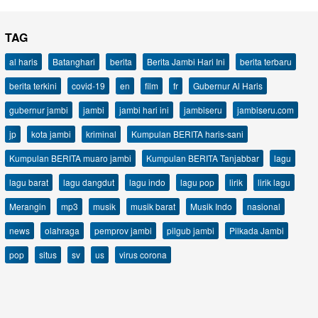
TAG
al haris
Batanghari
berita
Berita Jambi Hari Ini
berita terbaru
berita terkini
covid-19
en
film
fr
Gubernur Al Haris
gubernur jambi
jambi
jambi hari ini
jambiseru
jambiseru.com
jp
kota jambi
kriminal
Kumpulan BERITA haris-sani
Kumpulan BERITA muaro jambi
Kumpulan BERITA Tanjabbar
lagu
lagu barat
lagu dangdut
lagu indo
lagu pop
lirik
lirik lagu
Merangin
mp3
musik
musik barat
Musik Indo
nasional
news
olahraga
pemprov jambi
pilgub jambi
Pilkada Jambi
pop
situs
sv
us
virus corona