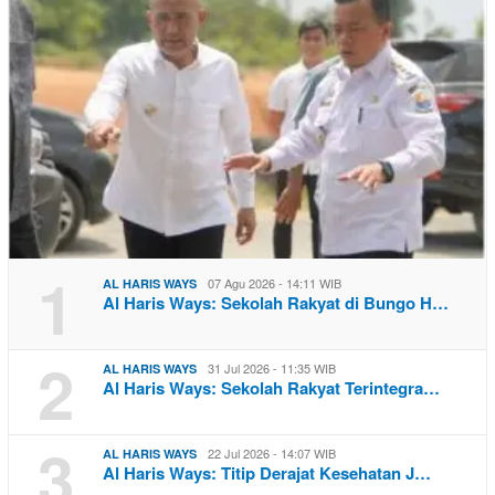
1
07 Agu 2026 - 14:11 WIB
AL HARIS WAYS
Al Haris Ways: Sekolah Rakyat di Bungo H…
2
31 Jul 2026 - 11:35 WIB
AL HARIS WAYS
Al Haris Ways: Sekolah Rakyat Terintegra…
3
22 Jul 2026 - 14:07 WIB
AL HARIS WAYS
Al Haris Ways: Titip Derajat Kesehatan J…