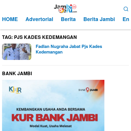
Loncat
Menu
ke
Mobile
HOME
Advertorial
Berita
Berita Jambi
Ent
konten
TAG:
PJS KADES KEDEMANGAN
Fadlan Nugraha Jabat Pjs Kades
Kedemangan
BANK JAMBI