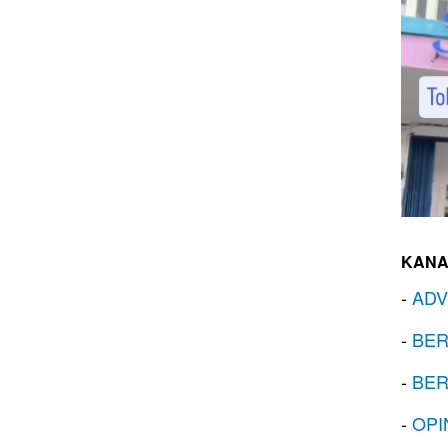
KANA
-
ADV
-
BER
-
BER
-
OPI