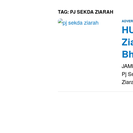
TAG:
PJ SEKDA ZIARAH
ADVER
HU
Zi
Bh
JAMB
Pj S
Ziar