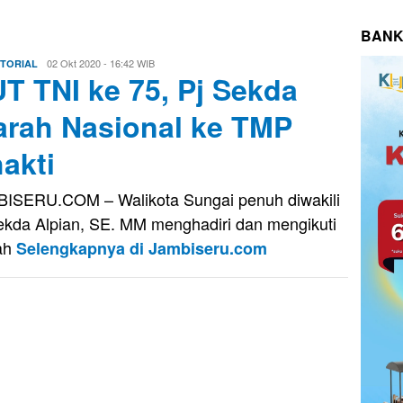
BANK
Evo
02 Okt 2020 - 16:42 WIB
TORIAL
T TNI ke 75, Pj Sekda
Kusnady
arah Nasional ke TMP
akti
ISERU.COM – Walikota Sungai penuh diwakili
ekda Alpian, SE. MM menghadiri dan mengikuti
ah
Selengkapnya di Jambiseru.com