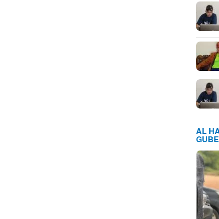
AL H
GUBE