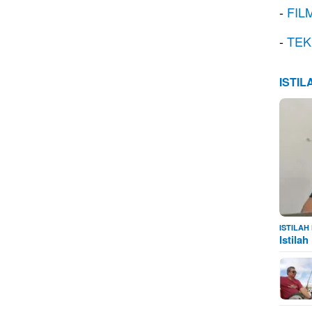
-
FIL
-
TEK
ISTI
ISTILA
Istila