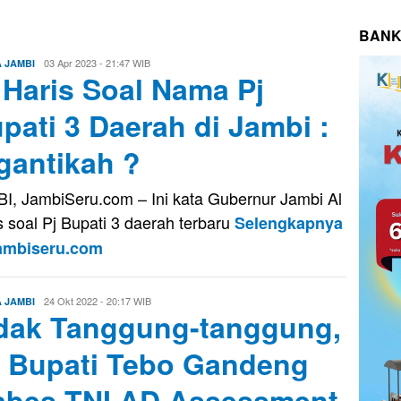
BANK
Evo
03 Apr 2023 - 21:47 WIB
A JAMBI
 Haris Soal Nama Pj
Kusnady
pati 3 Daerah di Jambi :
gantikah ?
I, JambiSeru.com – Ini kata Gubernur Jambi Al
s soal Pj Bupati 3 daerah terbaru
Selengkapnya
Jambiseru.com
Eri
24 Okt 2022 - 20:17 WIB
A JAMBI
dak Tanggung-tanggung,
Saputra
 Bupati Tebo Gandeng
bes TNI AD Assessment