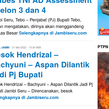
elon 3 dan 4
i Seru, Tebo – Penjabat (PJ) Bupati Tebo,
n mengatakan, dirinya akan menggandeng
kas Besar
Selengkapnya di Jambiseru.com
PTPN 
Evo
21 Mei 2022 - 13:34 WIB
A JAMBI
sok Hendrizal –
Kusnady
chyuni – Aspan Dilantik
di Pj Bupati
k Hendrizal – Bachyuni – Aspan Dilantik Jadi Pj
ti Jambi Seru – Direncanakan, besok
engkapnya di Jambiseru.com