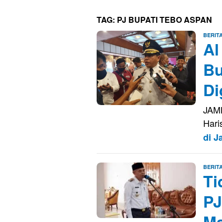
TAG:
PJ BUPATI TEBO ASPAN
BERIT
Al
Bu
Di
JAMB
Hari
di 
BERIT
Ti
PJ
Ma