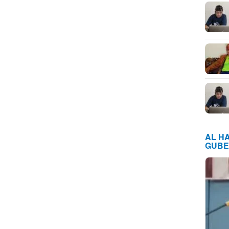
AL H
GUBE