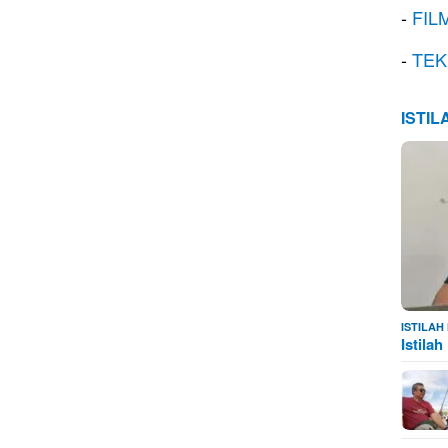
-
FIL
-
TEK
ISTI
ISTILA
Istila