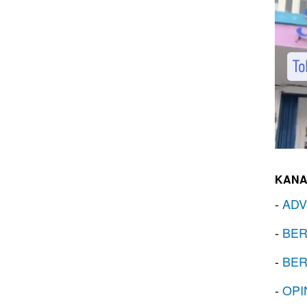
KANA
-
ADV
-
BER
-
BER
-
OPI