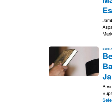
Es
Jamb
Aspa
Mar
BERIT
Be
Ba
Ja
Beso
Bupa
Sel