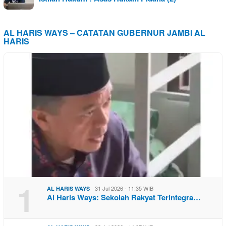
AL HARIS WAYS – CATATAN GUBERNUR JAMBI AL
HARIS
1
31 Jul 2026 - 11:35 WIB
AL HARIS WAYS
Al Haris Ways: Sekolah Rakyat Terintegra…