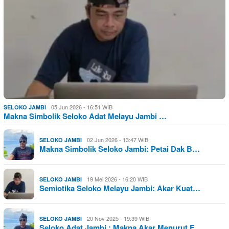
05 Jun 2026 - 16:51 WIB
SELOKO JAMBI
Makna Simbolik Seloko Adat Melayu Jambi …
02 Jun 2026 - 13:47 WIB
SELOKO JAMBI
Makna Simbolik Seloko Jambi: Petai Dak B…
19 Mei 2026 - 16:20 WIB
SELOKO JAMBI
Semiotika Seloko Melayu Jambi: Akar Kuat…
20 Nov 2025 - 19:39 WIB
SELOKO JAMBI
Seloko Adat Jambi : Makna Akar Menurut E…