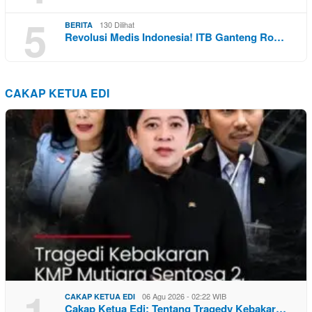
5
130 Dilihat
BERITA
Revolusi Medis Indonesia! ITB Ganteng Ro…
CAKAP KETUA EDI
1
06 Agu 2026 - 02:22 WIB
CAKAP KETUA EDI
Cakap Ketua Edi: Tentang Tragedy Kebakar…