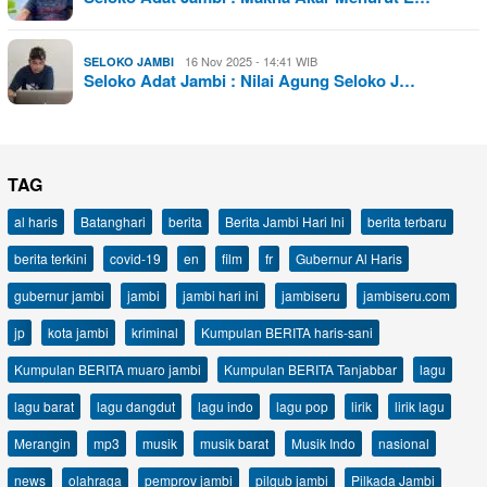
16 Nov 2025 - 14:41 WIB
SELOKO JAMBI
Seloko Adat Jambi : Nilai Agung Seloko J…
TAG
al haris
Batanghari
berita
Berita Jambi Hari Ini
berita terbaru
berita terkini
covid-19
en
film
fr
Gubernur Al Haris
gubernur jambi
jambi
jambi hari ini
jambiseru
jambiseru.com
jp
kota jambi
kriminal
Kumpulan BERITA haris-sani
Kumpulan BERITA muaro jambi
Kumpulan BERITA Tanjabbar
lagu
lagu barat
lagu dangdut
lagu indo
lagu pop
lirik
lirik lagu
Merangin
mp3
musik
musik barat
Musik Indo
nasional
news
olahraga
pemprov jambi
pilgub jambi
Pilkada Jambi