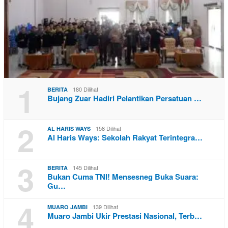
1
180 Dilihat
BERITA
Bujang Zuar Hadiri Pelantikan Persatuan …
2
158 Dilihat
AL HARIS WAYS
Al Haris Ways: Sekolah Rakyat Terintegra…
3
145 Dilihat
BERITA
Bukan Cuma TNI! Mensesneg Buka Suara:
Gu…
4
139 Dilihat
MUARO JAMBI
Muaro Jambi Ukir Prestasi Nasional, Terb…