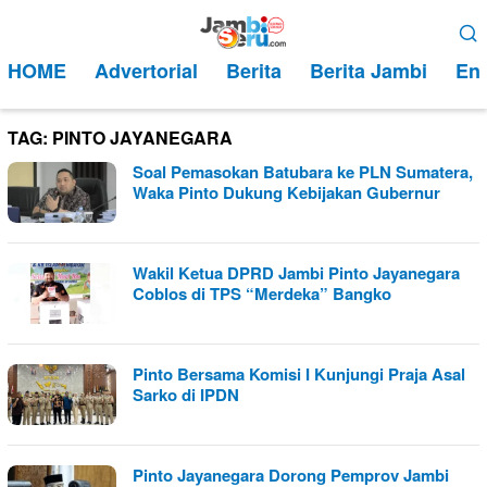
Loncat
Menu
ke
Mobile
HOME
Advertorial
Berita
Berita Jambi
Ent
konten
TAG:
PINTO JAYANEGARA
Soal Pemasokan Batubara ke PLN Sumatera,
Waka Pinto Dukung Kebijakan Gubernur
Wakil Ketua DPRD Jambi Pinto Jayanegara
Coblos di TPS “Merdeka” Bangko
Pinto Bersama Komisi I Kunjungi Praja Asal
Sarko di IPDN
Pinto Jayanegara Dorong Pemprov Jambi