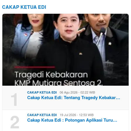
CAKAP KETUA EDI
1
06 Agu 2026 - 02:22 WIB
CAKAP KETUA EDI
Cakap Ketua Edi: Tentang Tragedy Kebakar…
2
19 Jul 2026 - 12:53 WIB
CAKAP KETUA EDI
Cakap Ketua Edi : Potongan Aplikasi Turu…