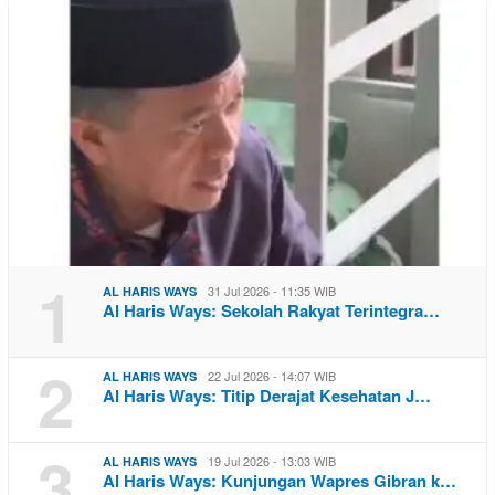
1
31 Jul 2026 - 11:35 WIB
AL HARIS WAYS
Al Haris Ways: Sekolah Rakyat Terintegra…
2
22 Jul 2026 - 14:07 WIB
AL HARIS WAYS
Al Haris Ways: Titip Derajat Kesehatan J…
3
19 Jul 2026 - 13:03 WIB
AL HARIS WAYS
Al Haris Ways: Kunjungan Wapres Gibran k…