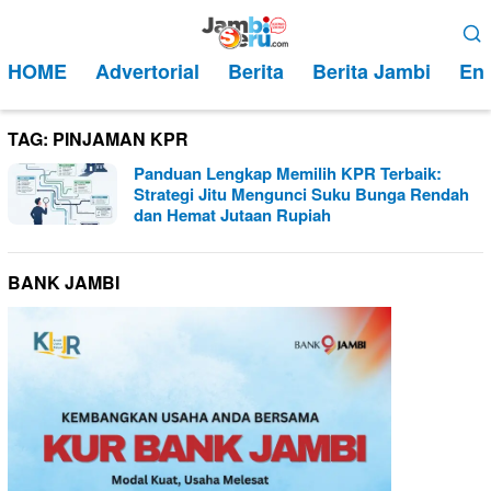
Loncat
Menu
ke
Mobile
HOME
Advertorial
Berita
Berita Jambi
Ent
konten
TAG:
PINJAMAN KPR
Panduan Lengkap Memilih KPR Terbaik:
Strategi Jitu Mengunci Suku Bunga Rendah
dan Hemat Jutaan Rupiah
BANK JAMBI