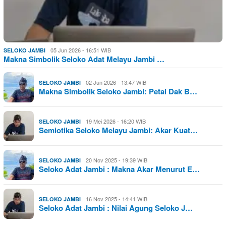
05 Jun 2026 - 16:51 WIB
SELOKO JAMBI
Makna Simbolik Seloko Adat Melayu Jambi …
02 Jun 2026 - 13:47 WIB
SELOKO JAMBI
Makna Simbolik Seloko Jambi: Petai Dak B…
19 Mei 2026 - 16:20 WIB
SELOKO JAMBI
Semiotika Seloko Melayu Jambi: Akar Kuat…
20 Nov 2025 - 19:39 WIB
SELOKO JAMBI
Seloko Adat Jambi : Makna Akar Menurut E…
16 Nov 2025 - 14:41 WIB
SELOKO JAMBI
Seloko Adat Jambi : Nilai Agung Seloko J…