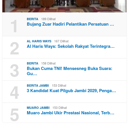
1
189 Dilihat
BERITA
Bujang Zuar Hadiri Pelantikan Persatuan …
2
167 Dilihat
AL HARIS WAYS
Al Haris Ways: Sekolah Rakyat Terintegra…
3
158 Dilihat
BERITA
Bukan Cuma TNI! Mensesneg Buka Suara:
Gu…
4
153 Dilihat
BERITA JAMBI
3 Kandidat Kuat Pilgub Jambi 2029, Penga…
5
153 Dilihat
MUARO JAMBI
Muaro Jambi Ukir Prestasi Nasional, Terb…