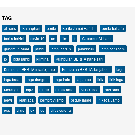
TAG
al haris
Batanghari
berita
Berita Jambi Hari Ini
berita terbaru
berita terkini
covid-19
en
film
fr
Gubernur Al Haris
gubernur jambi
jambi
jambi hari ini
jambiseru
jambiseru.com
jp
kota jambi
kriminal
Kumpulan BERITA haris-sani
Kumpulan BERITA muaro jambi
Kumpulan BERITA Tanjabbar
lagu
lagu barat
lagu dangdut
lagu indo
lagu pop
lirik
lirik lagu
Merangin
mp3
musik
musik barat
Musik Indo
nasional
news
olahraga
pemprov jambi
pilgub jambi
Pilkada Jambi
pop
situs
sv
us
virus corona