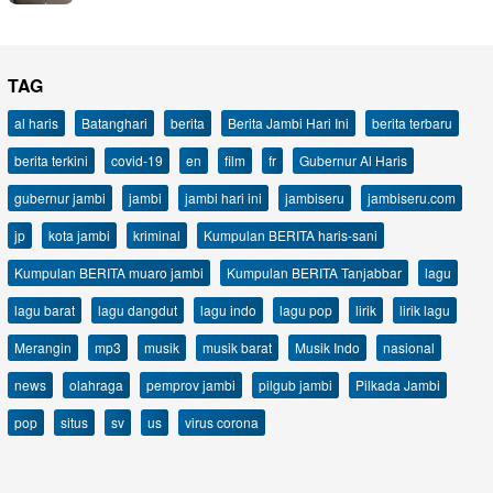
TAG
al haris
Batanghari
berita
Berita Jambi Hari Ini
berita terbaru
berita terkini
covid-19
en
film
fr
Gubernur Al Haris
gubernur jambi
jambi
jambi hari ini
jambiseru
jambiseru.com
jp
kota jambi
kriminal
Kumpulan BERITA haris-sani
Kumpulan BERITA muaro jambi
Kumpulan BERITA Tanjabbar
lagu
lagu barat
lagu dangdut
lagu indo
lagu pop
lirik
lirik lagu
Merangin
mp3
musik
musik barat
Musik Indo
nasional
news
olahraga
pemprov jambi
pilgub jambi
Pilkada Jambi
pop
situs
sv
us
virus corona