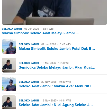
05 Jun 2026 - 16:51 WIB
SELOKO JAMBI
Makna Simbolik Seloko Adat Melayu Jambi …
02 Jun 2026 - 13:47 WIB
SELOKO JAMBI
Makna Simbolik Seloko Jambi: Petai Dak B…
19 Mei 2026 - 16:20 WIB
SELOKO JAMBI
Semiotika Seloko Melayu Jambi: Akar Kuat…
20 Nov 2025 - 19:39 WIB
SELOKO JAMBI
Seloko Adat Jambi : Makna Akar Menurut E…
16 Nov 2025 - 14:41 WIB
SELOKO JAMBI
Seloko Adat Jambi : Nilai Agung Seloko J…