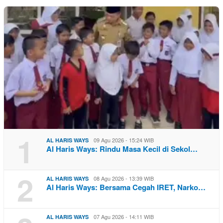
1
09 Agu 2026 - 15:24 WIB
AL HARIS WAYS
Al Haris Ways: Rindu Masa Kecil di Sekol…
2
08 Agu 2026 - 13:39 WIB
AL HARIS WAYS
Al Haris Ways: Bersama Cegah IRET, Narko…
07 Agu 2026 - 14:11 WIB
AL HARIS WAYS