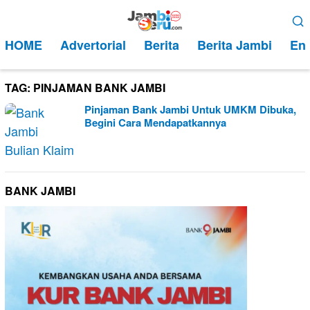
Loncat
Menu
ke
Mobile
HOME
Advertorial
Berita
Berita Jambi
Ent
konten
TAG:
PINJAMAN BANK JAMBI
Pinjaman Bank Jambi Untuk UMKM Dibuka,
Begini Cara Mendapatkannya
BANK JAMBI