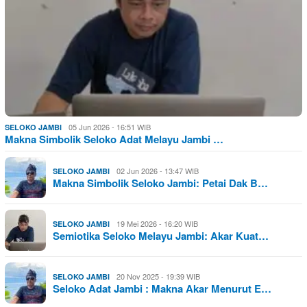
05 Jun 2026 - 16:51 WIB
SELOKO JAMBI
Makna Simbolik Seloko Adat Melayu Jambi …
02 Jun 2026 - 13:47 WIB
SELOKO JAMBI
Makna Simbolik Seloko Jambi: Petai Dak B…
19 Mei 2026 - 16:20 WIB
SELOKO JAMBI
Semiotika Seloko Melayu Jambi: Akar Kuat…
20 Nov 2025 - 19:39 WIB
SELOKO JAMBI
Seloko Adat Jambi : Makna Akar Menurut E…