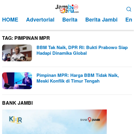
Loncat
Menu
ke
Mobile
HOME
Advertorial
Berita
Berita Jambi
Ent
konten
TAG:
PIMPINAN MPR
BBM Tak Naik, DPR RI: Bukti Prabowo Siap
Hadapi Dinamika Global
Pimpinan MPR: Harga BBM Tidak Naik,
Meski Konflik di Timur Tengah
BANK JAMBI