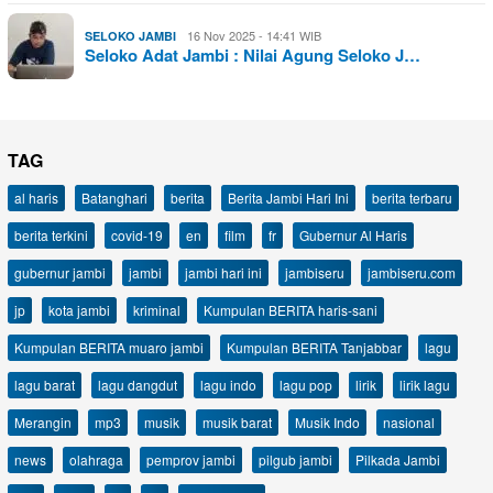
16 Nov 2025 - 14:41 WIB
SELOKO JAMBI
Seloko Adat Jambi : Nilai Agung Seloko J…
TAG
al haris
Batanghari
berita
Berita Jambi Hari Ini
berita terbaru
berita terkini
covid-19
en
film
fr
Gubernur Al Haris
gubernur jambi
jambi
jambi hari ini
jambiseru
jambiseru.com
jp
kota jambi
kriminal
Kumpulan BERITA haris-sani
Kumpulan BERITA muaro jambi
Kumpulan BERITA Tanjabbar
lagu
lagu barat
lagu dangdut
lagu indo
lagu pop
lirik
lirik lagu
Merangin
mp3
musik
musik barat
Musik Indo
nasional
news
olahraga
pemprov jambi
pilgub jambi
Pilkada Jambi