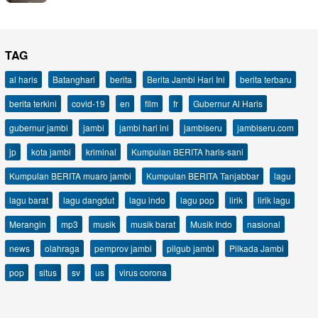
TAG
al haris
Batanghari
berita
Berita Jambi Hari Ini
berita terbaru
berita terkini
covid-19
en
film
fr
Gubernur Al Haris
gubernur jambi
jambi
jambi hari ini
jambiseru
jambiseru.com
jp
kota jambi
kriminal
Kumpulan BERITA haris-sani
Kumpulan BERITA muaro jambi
Kumpulan BERITA Tanjabbar
lagu
lagu barat
lagu dangdut
lagu indo
lagu pop
lirik
lirik lagu
Merangin
mp3
musik
musik barat
Musik Indo
nasional
news
olahraga
pemprov jambi
pilgub jambi
Pilkada Jambi
pop
situs
sv
us
virus corona