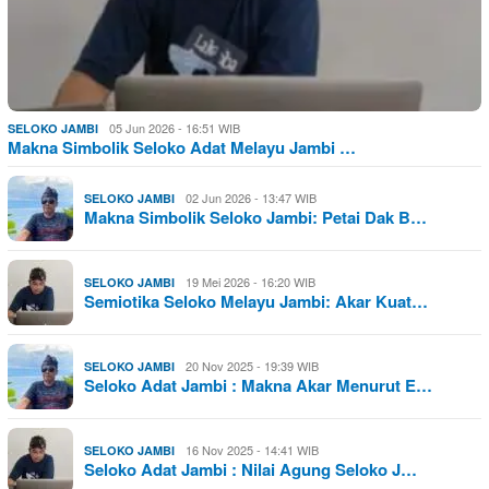
05 Jun 2026 - 16:51 WIB
SELOKO JAMBI
Makna Simbolik Seloko Adat Melayu Jambi …
02 Jun 2026 - 13:47 WIB
SELOKO JAMBI
Makna Simbolik Seloko Jambi: Petai Dak B…
19 Mei 2026 - 16:20 WIB
SELOKO JAMBI
Semiotika Seloko Melayu Jambi: Akar Kuat…
20 Nov 2025 - 19:39 WIB
SELOKO JAMBI
Seloko Adat Jambi : Makna Akar Menurut E…
16 Nov 2025 - 14:41 WIB
SELOKO JAMBI
Seloko Adat Jambi : Nilai Agung Seloko J…