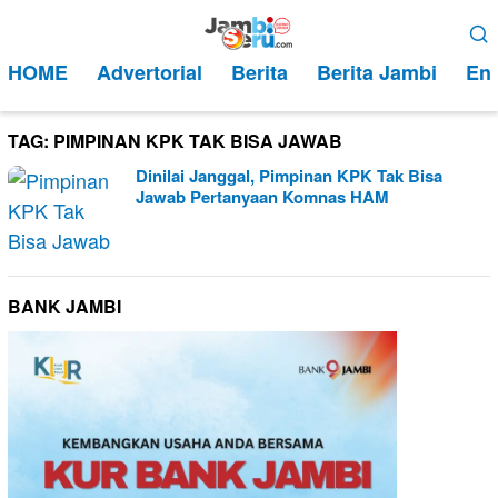
Loncat
Menu
ke
Mobile
HOME
Advertorial
Berita
Berita Jambi
Ent
konten
TAG:
PIMPINAN KPK TAK BISA JAWAB
Dinilai Janggal, Pimpinan KPK Tak Bisa
Jawab Pertanyaan Komnas HAM
BANK JAMBI