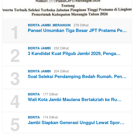
1
,
278 Dilihat
BERITA JAMBI
MERANGIN
Pansel Umumkan Tiga Besar JPT Pratama Pe…
2
232 Dilihat
BERITA JAMBI
3 Kandidat Kuat Pilgub Jambi 2029, Penga…
3
204 Dilihat
BERITA JAMBI
Soal Seleksi Pendamping Bedah Rumah. Pen…
4
177 Dilihat
BERITA
Wali Kota Jambi Maulana Bertakziah ke Ru…
5
174 Dilihat
BERITA
Jambi Siapkan Generasi Unggul Lewat Spor…