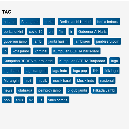
TAG
al haris
Batanghari
berita
Berita Jambi Hari Ini
berita terbaru
berita terkini
covid-19
en
film
fr
Gubernur Al Haris
gubernur jambi
jambi
jambi hari ini
jambiseru
jambiseru.com
jp
kota jambi
kriminal
Kumpulan BERITA haris-sani
Kumpulan BERITA muaro jambi
Kumpulan BERITA Tanjabbar
lagu
lagu barat
lagu dangdut
lagu indo
lagu pop
lirik
lirik lagu
Merangin
mp3
musik
musik barat
Musik Indo
nasional
news
olahraga
pemprov jambi
pilgub jambi
Pilkada Jambi
pop
situs
sv
us
virus corona