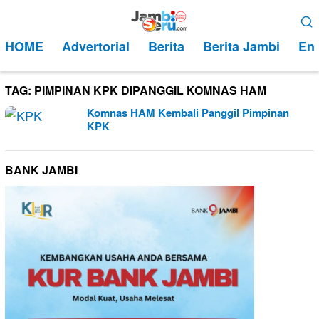
Loncat
Menu
ke
Mobile
HOME
Advertorial
Berita
Berita Jambi
Ent
konten
TAG:
PIMPINAN KPK DIPANGGIL KOMNAS HAM
Komnas HAM Kembali Panggil Pimpinan
KPK
BANK JAMBI