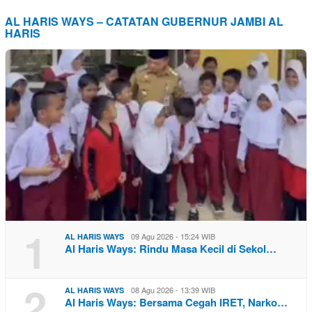
AL HARIS WAYS – CATATAN GUBERNUR JAMBI AL
HARIS
1
09 Agu 2026 - 15:24 WIB
AL HARIS WAYS
Al Haris Ways: Rindu Masa Kecil di Sekol…
2
08 Agu 2026 - 13:39 WIB
AL HARIS WAYS
Al Haris Ways: Bersama Cegah IRET, Narko…