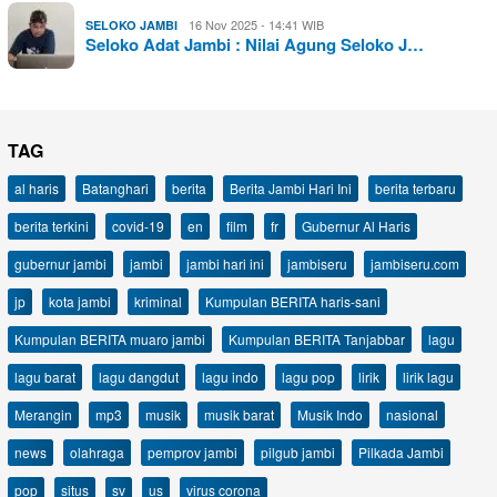
16 Nov 2025 - 14:41 WIB
SELOKO JAMBI
Seloko Adat Jambi : Nilai Agung Seloko J…
TAG
al haris
Batanghari
berita
Berita Jambi Hari Ini
berita terbaru
berita terkini
covid-19
en
film
fr
Gubernur Al Haris
gubernur jambi
jambi
jambi hari ini
jambiseru
jambiseru.com
jp
kota jambi
kriminal
Kumpulan BERITA haris-sani
Kumpulan BERITA muaro jambi
Kumpulan BERITA Tanjabbar
lagu
lagu barat
lagu dangdut
lagu indo
lagu pop
lirik
lirik lagu
Merangin
mp3
musik
musik barat
Musik Indo
nasional
news
olahraga
pemprov jambi
pilgub jambi
Pilkada Jambi
pop
situs
sv
us
virus corona