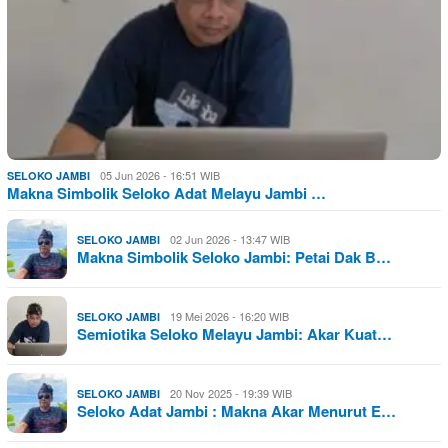
05 Jun 2026 - 16:51 WIB
SELOKO JAMBI
Makna Simbolik Seloko Adat Melayu Jambi …
02 Jun 2026 - 13:47 WIB
SELOKO JAMBI
Makna Simbolik Seloko Jambi: Petai Dak B…
19 Mei 2026 - 16:20 WIB
SELOKO JAMBI
Semiotika Seloko Melayu Jambi: Akar Kuat…
20 Nov 2025 - 19:39 WIB
SELOKO JAMBI
Seloko Adat Jambi : Makna Akar Menurut E…