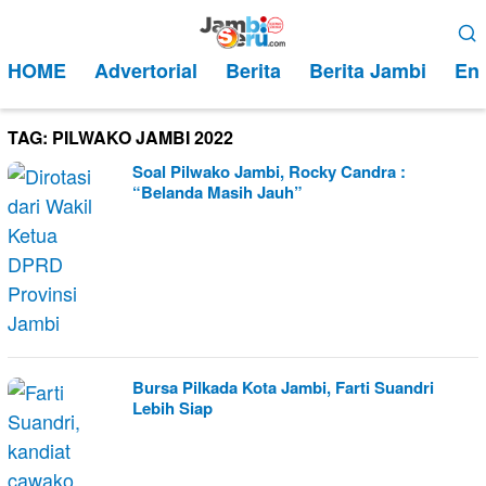
Loncat
Menu
ke
Mobile
HOME
Advertorial
Berita
Berita Jambi
Ent
konten
TAG:
PILWAKO JAMBI 2022
Soal Pilwako Jambi, Rocky Candra :
“Belanda Masih Jauh”
Bursa Pilkada Kota Jambi, Farti Suandri
Lebih Siap