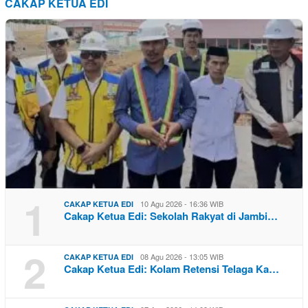
CAKAP KETUA EDI
1
10 Agu 2026 - 16:36 WIB
CAKAP KETUA EDI
Cakap Ketua Edi: Sekolah Rakyat di Jambi…
2
08 Agu 2026 - 13:05 WIB
CAKAP KETUA EDI
Cakap Ketua Edi: Kolam Retensi Telaga Ka…