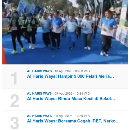
1
10 Agu 2026 - 03:08 WIB
AL HARIS WAYS
Al Haris Ways: Hampir 9.000 Pelari Meria…
2
09 Agu 2026 - 15:24 WIB
AL HARIS WAYS
Al Haris Ways: Rindu Masa Kecil di Sekol…
3
08 Agu 2026 - 13:39 WIB
AL HARIS WAYS
Al Haris Ways: Bersama Cegah IRET, Narko…