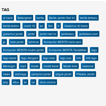
TAG
al haris
Batanghari
berita
Berita Jambi Hari Ini
berita terbaru
berita terkini
covid-19
en
film
fr
Gubernur Al Haris
gubernur jambi
jambi
jambi hari ini
jambiseru
jambiseru.com
jp
kota jambi
kriminal
Kumpulan BERITA haris-sani
Kumpulan BERITA muaro jambi
Kumpulan BERITA Tanjabbar
lagu
lagu barat
lagu dangdut
lagu indo
lagu pop
lirik
lirik lagu
Merangin
mp3
musik
musik barat
Musik Indo
nasional
news
olahraga
pemprov jambi
pilgub jambi
Pilkada Jambi
pop
situs
sv
us
virus corona