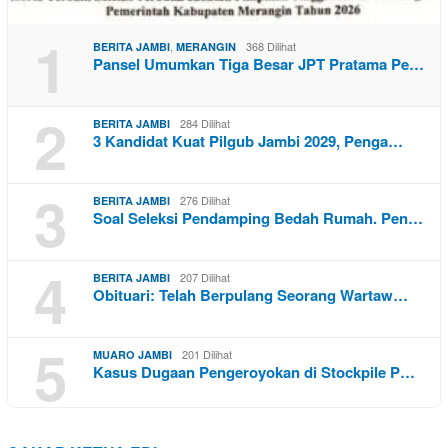
1
,
368 Dilihat
BERITA JAMBI
MERANGIN
Pansel Umumkan Tiga Besar JPT Pratama Pe…
2
284 Dilihat
BERITA JAMBI
3 Kandidat Kuat Pilgub Jambi 2029, Penga…
3
276 Dilihat
BERITA JAMBI
Soal Seleksi Pendamping Bedah Rumah. Pen…
4
207 Dilihat
BERITA JAMBI
Obituari: Telah Berpulang Seorang Wartaw…
5
201 Dilihat
MUARO JAMBI
Kasus Dugaan Pengeroyokan di Stockpile P…