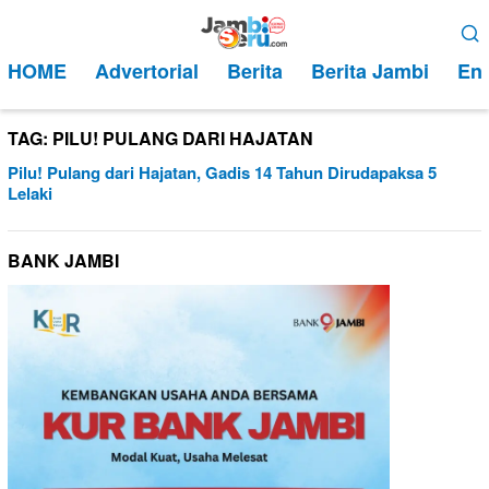
Loncat
Menu
ke
Mobile
HOME
Advertorial
Berita
Berita Jambi
Ent
konten
TAG:
PILU! PULANG DARI HAJATAN
Pilu! Pulang dari Hajatan, Gadis 14 Tahun Dirudapaksa 5
Lelaki
BANK JAMBI