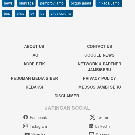
news
olahraga
pemprov jambi
pilgub jambi
Pilkada Jambi
pop
situs
sv
us
virus corona
ABOUT US
CONTACT US
FAQ
GOOGLE NEWS
KODE ETIK
NETWORK & PARTNER
JAMBISERU
PEDOMAN MEDIA SIBER
PRIVACY POLICY
REDAKSI
MEDSOS JAMBI SERU
DISCLAIMER
JARINGAN SOCIAL
Facebook
Twitter
Instagram
Linkedin
Youtube
Blogger