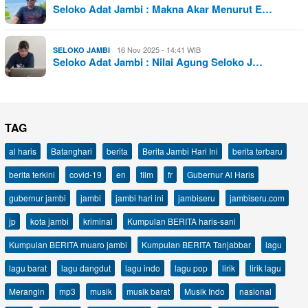
Seloko Adat Jambi : Makna Akar Menurut E…
16 Nov 2025 - 14:41 WIB
SELOKO JAMBI
Seloko Adat Jambi : Nilai Agung Seloko J…
TAG
al haris
Batanghari
berita
Berita Jambi Hari Ini
berita terbaru
berita terkini
covid-19
en
film
fr
Gubernur Al Haris
gubernur jambi
jambi
jambi hari ini
jambiseru
jambiseru.com
jp
kota jambi
kriminal
Kumpulan BERITA haris-sani
Kumpulan BERITA muaro jambi
Kumpulan BERITA Tanjabbar
lagu
lagu barat
lagu dangdut
lagu indo
lagu pop
lirik
lirik lagu
Merangin
mp3
musik
musik barat
Musik Indo
nasional