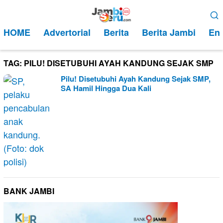
Loncat
Menu
ke
Mobile
HOME
Advertorial
Berita
Berita Jambi
Ent
konten
TAG:
PILU! DISETUBUHI AYAH KANDUNG SEJAK SMP
Pilu! Disetubuhi Ayah Kandung Sejak SMP,
SA Hamil Hingga Dua Kali
BANK JAMBI