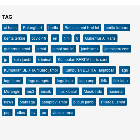
TAG
al haris
Batanghari
berita
Berita Jambi Hari Ini
berita terbaru
berita terkini
covid-19
en
film
fr
Gubernur Al Haris
gubernur jambi
jambi
jambi hari ini
jambiseru
jambiseru.com
jp
kota jambi
kriminal
Kumpulan BERITA haris-sani
Kumpulan BERITA muaro jambi
Kumpulan BERITA Tanjabbar
lagu
lagu barat
lagu dangdut
lagu indo
lagu pop
lirik
lirik lagu
Merangin
mp3
musik
musik barat
Musik Indo
nasional
news
olahraga
pemprov jambi
pilgub jambi
Pilkada Jambi
pop
situs
sv
us
virus corona