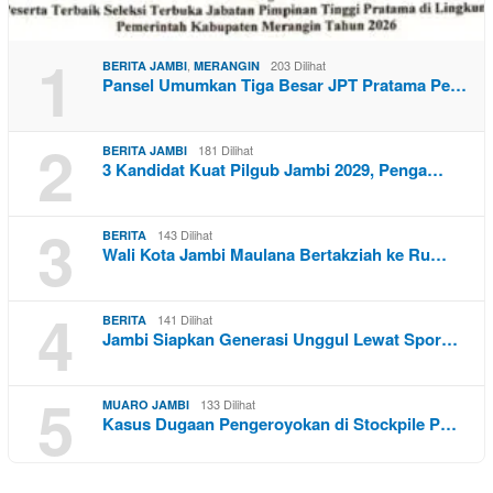
1
,
203 Dilihat
BERITA JAMBI
MERANGIN
Pansel Umumkan Tiga Besar JPT Pratama Pe…
2
181 Dilihat
BERITA JAMBI
3 Kandidat Kuat Pilgub Jambi 2029, Penga…
3
143 Dilihat
BERITA
Wali Kota Jambi Maulana Bertakziah ke Ru…
4
141 Dilihat
BERITA
Jambi Siapkan Generasi Unggul Lewat Spor…
5
133 Dilihat
MUARO JAMBI
Kasus Dugaan Pengeroyokan di Stockpile P…