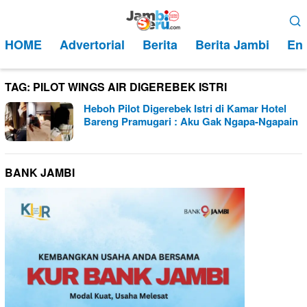
Loncat
Menu
ke
Mobile
HOME
Advertorial
Berita
Berita Jambi
Ent
konten
TAG:
PILOT WINGS AIR DIGEREBEK ISTRI
Heboh Pilot Digerebek Istri di Kamar Hotel
Bareng Pramugari : Aku Gak Ngapa-Ngapain
BANK JAMBI