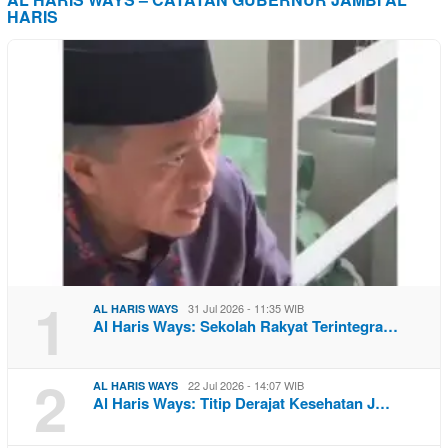
HARIS
1
31 Jul 2026 - 11:35 WIB
AL HARIS WAYS
Al Haris Ways: Sekolah Rakyat Terintegra…
2
22 Jul 2026 - 14:07 WIB
AL HARIS WAYS
Al Haris Ways: Titip Derajat Kesehatan J…