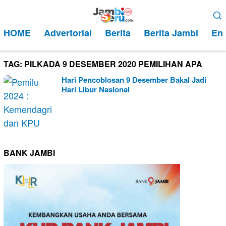
Loncat
Menu
ke
Mobile
HOME
Advertorial
Berita
Berita Jambi
Ent
konten
TAG:
PILKADA 9 DESEMBER 2020 PEMILIHAN APA
Hari Pencoblosan 9 Desember Bakal Jadi
Hari Libur Nasional
BANK JAMBI