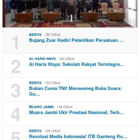
1
185 Dilihat
BERITA
Bujang Zuar Hadiri Pelantikan Persatuan …
2
163 Dilihat
AL HARIS WAYS
Al Haris Ways: Sekolah Rakyat Terintegra…
3
153 Dilihat
BERITA
Bukan Cuma TNI! Mensesneg Buka Suara:
Gu…
4
146 Dilihat
MUARO JAMBI
Muaro Jambi Ukir Prestasi Nasional, Terb…
5
139 Dilihat
BERITA
Revolusi Medis Indonesia! ITB Ganteng Ro…