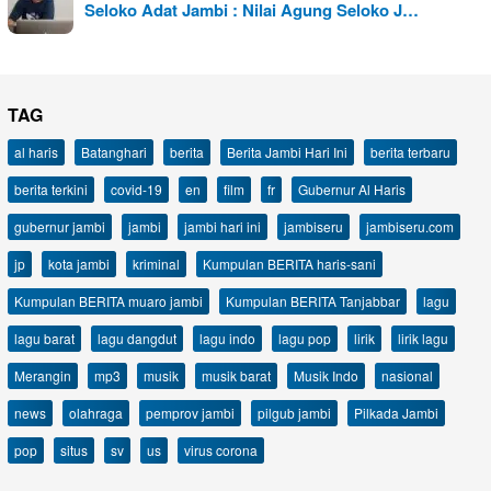
Seloko Adat Jambi : Nilai Agung Seloko J…
TAG
al haris
Batanghari
berita
Berita Jambi Hari Ini
berita terbaru
berita terkini
covid-19
en
film
fr
Gubernur Al Haris
gubernur jambi
jambi
jambi hari ini
jambiseru
jambiseru.com
jp
kota jambi
kriminal
Kumpulan BERITA haris-sani
Kumpulan BERITA muaro jambi
Kumpulan BERITA Tanjabbar
lagu
lagu barat
lagu dangdut
lagu indo
lagu pop
lirik
lirik lagu
Merangin
mp3
musik
musik barat
Musik Indo
nasional
news
olahraga
pemprov jambi
pilgub jambi
Pilkada Jambi
pop
situs
sv
us
virus corona