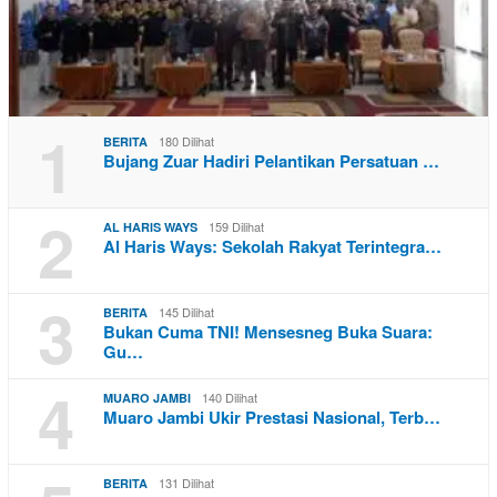
1
180 Dilihat
BERITA
Bujang Zuar Hadiri Pelantikan Persatuan …
2
159 Dilihat
AL HARIS WAYS
Al Haris Ways: Sekolah Rakyat Terintegra…
3
145 Dilihat
BERITA
Bukan Cuma TNI! Mensesneg Buka Suara:
Gu…
4
140 Dilihat
MUARO JAMBI
Muaro Jambi Ukir Prestasi Nasional, Terb…
131 Dilihat
BERITA