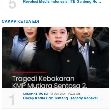
5
Revolusi Medis Indonesia! ITB Ganteng Ro…
CAKAP KETUA EDI
1
06 Agu 2026 - 02:22 WIB
CAKAP KETUA EDI
Cakap Ketua Edi: Tentang Tragedy Kebakar…