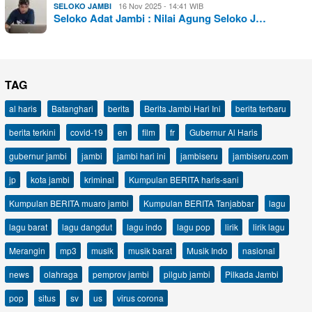
16 Nov 2025 - 14:41 WIB
SELOKO JAMBI
Seloko Adat Jambi : Nilai Agung Seloko J…
TAG
al haris
Batanghari
berita
Berita Jambi Hari Ini
berita terbaru
berita terkini
covid-19
en
film
fr
Gubernur Al Haris
gubernur jambi
jambi
jambi hari ini
jambiseru
jambiseru.com
jp
kota jambi
kriminal
Kumpulan BERITA haris-sani
Kumpulan BERITA muaro jambi
Kumpulan BERITA Tanjabbar
lagu
lagu barat
lagu dangdut
lagu indo
lagu pop
lirik
lirik lagu
Merangin
mp3
musik
musik barat
Musik Indo
nasional
news
olahraga
pemprov jambi
pilgub jambi
Pilkada Jambi
pop
situs
sv
us
virus corona