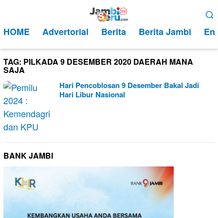
Loncat
Menu
ke
Mobile
HOME
Advertorial
Berita
Berita Jambi
Ent
konten
TAG:
PILKADA 9 DESEMBER 2020 DAERAH MANA
SAJA
Hari Pencoblosan 9 Desember Bakal Jadi
Hari Libur Nasional
BANK JAMBI