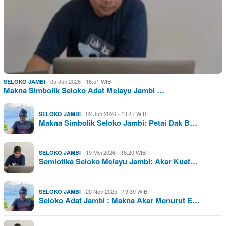
05 Jun 2026 - 16:51 WIB
SELOKO JAMBI
Makna Simbolik Seloko Adat Melayu Jambi …
02 Jun 2026 - 13:47 WIB
SELOKO JAMBI
Makna Simbolik Seloko Jambi: Petai Dak B…
19 Mei 2026 - 16:20 WIB
SELOKO JAMBI
Semiotika Seloko Melayu Jambi: Akar Kuat…
20 Nov 2025 - 19:39 WIB
SELOKO JAMBI
Seloko Adat Jambi : Makna Akar Menurut E…