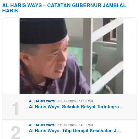
AL HARIS WAYS – CATATAN GUBERNUR JAMBI AL
HARIS
1
31 Jul 2026 - 11:35 WIB
AL HARIS WAYS
Al Haris Ways: Sekolah Rakyat Terintegra…
2
22 Jul 2026 - 14:07 WIB
AL HARIS WAYS
Al Haris Ways: Titip Derajat Kesehatan J…