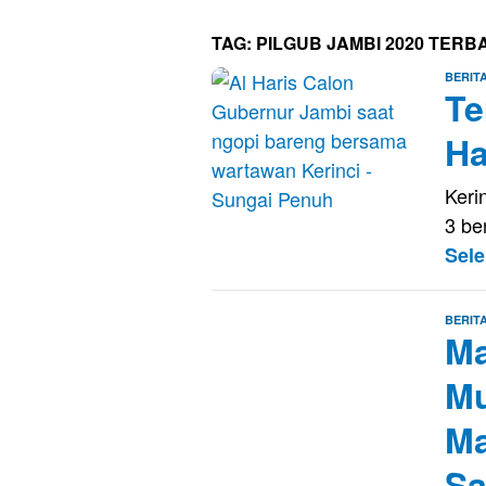
TAG:
PILGUB JAMBI 2020 TERB
BERIT
Te
Ha
Keri
3 be
Sel
BERIT
Ma
Mu
Ma
S