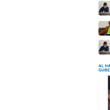
AL H
GUBE