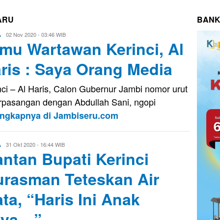
ARU
BANK
Eri
02 Nov 2020 - 03:46 WIB
A
mu Wartawan Kerinci, Al
Saputra
ris : Saya Orang Media
nci – Al Haris, Calon Gubernur Jambi nomor urut
rpasangan dengan Abdullah Sani, ngopi
engkapnya di Jambiseru.com
Evo
31 Okt 2020 - 16:44 WIB
A
ntan Bupati Kerinci
Kusnady
rasman Teteskan Air
ta, “Haris Ini Anak
aya…”