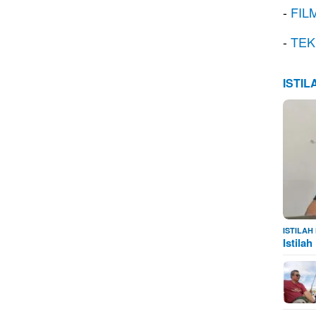
-
FIL
-
TEK
ISTI
ISTILA
Istila