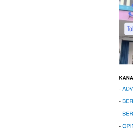
KANA
-
ADV
-
BER
-
BER
-
OPI