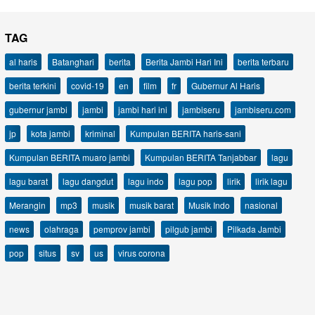
TAG
al haris
Batanghari
berita
Berita Jambi Hari Ini
berita terbaru
berita terkini
covid-19
en
film
fr
Gubernur Al Haris
gubernur jambi
jambi
jambi hari ini
jambiseru
jambiseru.com
jp
kota jambi
kriminal
Kumpulan BERITA haris-sani
Kumpulan BERITA muaro jambi
Kumpulan BERITA Tanjabbar
lagu
lagu barat
lagu dangdut
lagu indo
lagu pop
lirik
lirik lagu
Merangin
mp3
musik
musik barat
Musik Indo
nasional
news
olahraga
pemprov jambi
pilgub jambi
Pilkada Jambi
pop
situs
sv
us
virus corona