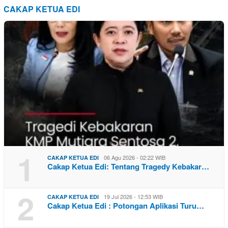
CAKAP KETUA EDI
1
06 Agu 2026 - 02:22 WIB
CAKAP KETUA EDI
Cakap Ketua Edi: Tentang Tragedy Kebakar…
2
19 Jul 2026 - 12:53 WIB
CAKAP KETUA EDI
Cakap Ketua Edi : Potongan Aplikasi Turu…