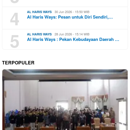
4
30 Jun 2026 - 15:50 WIB
AL HARIS WAYS
Al Haris Ways: Pesan untuk Diri Sendiri,…
5
28 Jun 2026 - 15:14 WIB
AL HARIS WAYS
Al Haris Ways : Pekan Kebudayaan Daerah …
TERPOPULER