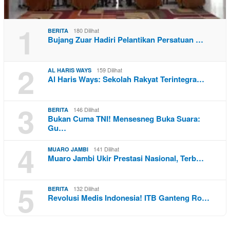
1
180 Dilihat
BERITA
Bujang Zuar Hadiri Pelantikan Persatuan …
2
159 Dilihat
AL HARIS WAYS
Al Haris Ways: Sekolah Rakyat Terintegra…
3
146 Dilihat
BERITA
Bukan Cuma TNI! Mensesneg Buka Suara:
Gu…
4
141 Dilihat
MUARO JAMBI
Muaro Jambi Ukir Prestasi Nasional, Terb…
5
132 Dilihat
BERITA
Revolusi Medis Indonesia! ITB Ganteng Ro…