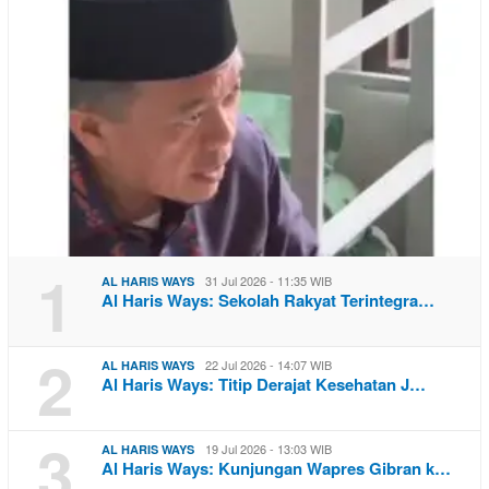
1
31 Jul 2026 - 11:35 WIB
AL HARIS WAYS
Al Haris Ways: Sekolah Rakyat Terintegra…
2
22 Jul 2026 - 14:07 WIB
AL HARIS WAYS
Al Haris Ways: Titip Derajat Kesehatan J…
3
19 Jul 2026 - 13:03 WIB
AL HARIS WAYS
Al Haris Ways: Kunjungan Wapres Gibran k…