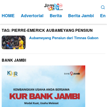
Loncat
Menu
ke
Mobile
HOME
Advertorial
Berita
Berita Jambi
Ent
konten
TAG:
PIERRE-EMERICK AUBAMEYANG PENSIUN
Aubameyang Pensiun dari Timnas Gabon
BANK JAMBI