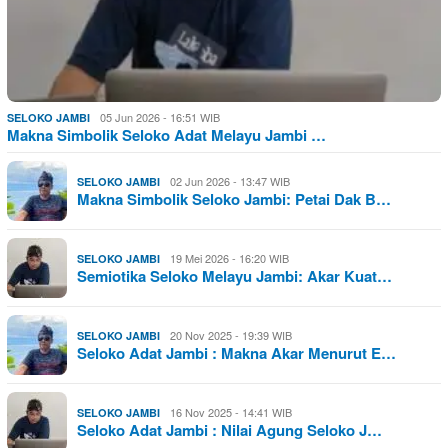
05 Jun 2026 - 16:51 WIB
SELOKO JAMBI
Makna Simbolik Seloko Adat Melayu Jambi …
02 Jun 2026 - 13:47 WIB
SELOKO JAMBI
Makna Simbolik Seloko Jambi: Petai Dak B…
19 Mei 2026 - 16:20 WIB
SELOKO JAMBI
Semiotika Seloko Melayu Jambi: Akar Kuat…
20 Nov 2025 - 19:39 WIB
SELOKO JAMBI
Seloko Adat Jambi : Makna Akar Menurut E…
16 Nov 2025 - 14:41 WIB
SELOKO JAMBI
Seloko Adat Jambi : Nilai Agung Seloko J…