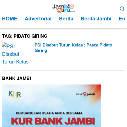
Loncat
Menu
ke
Mobile
HOME
Advertorial
Berita
Berita Jambi
Ent
konten
TAG:
PIDATO GIRING
PSI Disebut Turun Kelas : Pasca Pidato
Giring
BANK JAMBI