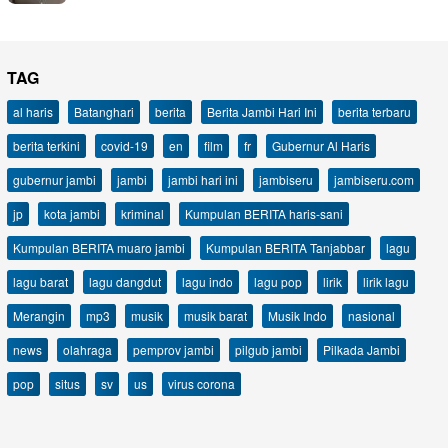
TAG
al haris
Batanghari
berita
Berita Jambi Hari Ini
berita terbaru
berita terkini
covid-19
en
film
fr
Gubernur Al Haris
gubernur jambi
jambi
jambi hari ini
jambiseru
jambiseru.com
jp
kota jambi
kriminal
Kumpulan BERITA haris-sani
Kumpulan BERITA muaro jambi
Kumpulan BERITA Tanjabbar
lagu
lagu barat
lagu dangdut
lagu indo
lagu pop
lirik
lirik lagu
Merangin
mp3
musik
musik barat
Musik Indo
nasional
news
olahraga
pemprov jambi
pilgub jambi
Pilkada Jambi
pop
situs
sv
us
virus corona