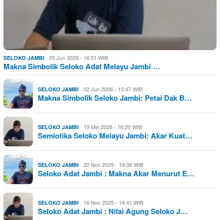
05 Jun 2026 - 16:51 WIB
SELOKO JAMBI
Makna Simbolik Seloko Adat Melayu Jambi …
02 Jun 2026 - 13:47 WIB
SELOKO JAMBI
Makna Simbolik Seloko Jambi: Petai Dak B…
19 Mei 2026 - 16:20 WIB
SELOKO JAMBI
Semiotika Seloko Melayu Jambi: Akar Kuat…
20 Nov 2025 - 19:39 WIB
SELOKO JAMBI
Seloko Adat Jambi : Makna Akar Menurut E…
16 Nov 2025 - 14:41 WIB
SELOKO JAMBI
Seloko Adat Jambi : Nilai Agung Seloko J…