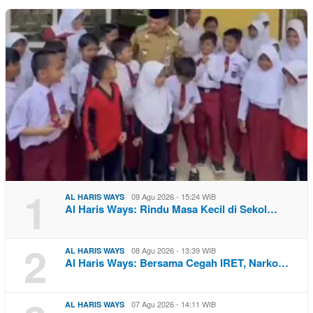
1
09 Agu 2026 - 15:24 WIB
AL HARIS WAYS
Al Haris Ways: Rindu Masa Kecil di Sekol…
2
08 Agu 2026 - 13:39 WIB
AL HARIS WAYS
Al Haris Ways: Bersama Cegah IRET, Narko…
07 Agu 2026 - 14:11 WIB
AL HARIS WAYS