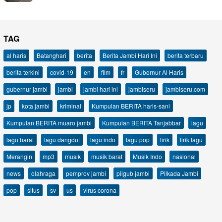
TAG
al haris
Batanghari
berita
Berita Jambi Hari Ini
berita terbaru
berita terkini
covid-19
en
film
fr
Gubernur Al Haris
gubernur jambi
jambi
jambi hari ini
jambiseru
jambiseru.com
jp
kota jambi
kriminal
Kumpulan BERITA haris-sani
Kumpulan BERITA muaro jambi
Kumpulan BERITA Tanjabbar
lagu
lagu barat
lagu dangdut
lagu indo
lagu pop
lirik
lirik lagu
Merangin
mp3
musik
musik barat
Musik Indo
nasional
news
olahraga
pemprov jambi
pilgub jambi
Pilkada Jambi
pop
situs
sv
us
virus corona