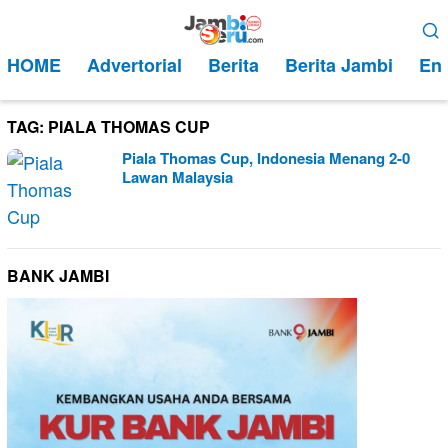
Loncat
Menu
ke
Mobile
HOME
Advertorial
Berita
Berita Jambi
Ent
konten
TAG:
PIALA THOMAS CUP
Piala Thomas Cup, Indonesia Menang 2-0
Lawan Malaysia
BANK JAMBI