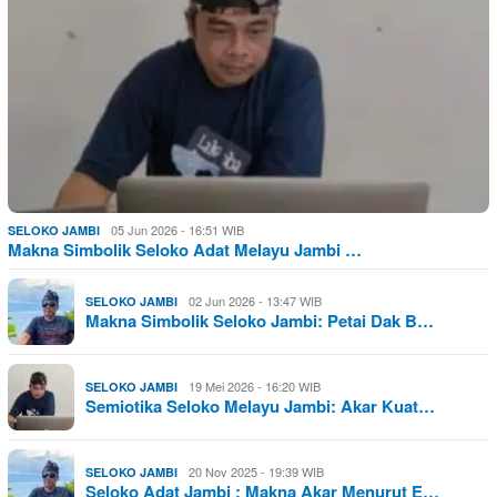
05 Jun 2026 - 16:51 WIB
SELOKO JAMBI
Makna Simbolik Seloko Adat Melayu Jambi …
02 Jun 2026 - 13:47 WIB
SELOKO JAMBI
Makna Simbolik Seloko Jambi: Petai Dak B…
19 Mei 2026 - 16:20 WIB
SELOKO JAMBI
Semiotika Seloko Melayu Jambi: Akar Kuat…
20 Nov 2025 - 19:39 WIB
SELOKO JAMBI
Seloko Adat Jambi : Makna Akar Menurut E…