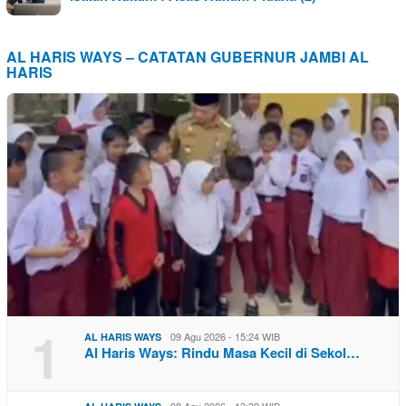
AL HARIS WAYS – CATATAN GUBERNUR JAMBI AL
HARIS
1
09 Agu 2026 - 15:24 WIB
AL HARIS WAYS
Al Haris Ways: Rindu Masa Kecil di Sekol…
08 Agu 2026 - 13:39 WIB