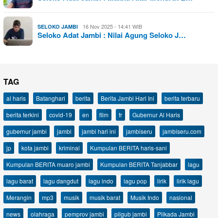
16 Nov 2025 - 14:41 WIB
SELOKO JAMBI
Seloko Adat Jambi : Nilai Agung Seloko J…
TAG
al haris
Batanghari
berita
Berita Jambi Hari Ini
berita terbaru
berita terkini
covid-19
en
film
fr
Gubernur Al Haris
gubernur jambi
jambi
jambi hari ini
jambiseru
jambiseru.com
jp
kota jambi
kriminal
Kumpulan BERITA haris-sani
Kumpulan BERITA muaro jambi
Kumpulan BERITA Tanjabbar
lagu
lagu barat
lagu dangdut
lagu indo
lagu pop
lirik
lirik lagu
Merangin
mp3
musik
musik barat
Musik Indo
nasional
news
olahraga
pemprov jambi
pilgub jambi
Pilkada Jambi