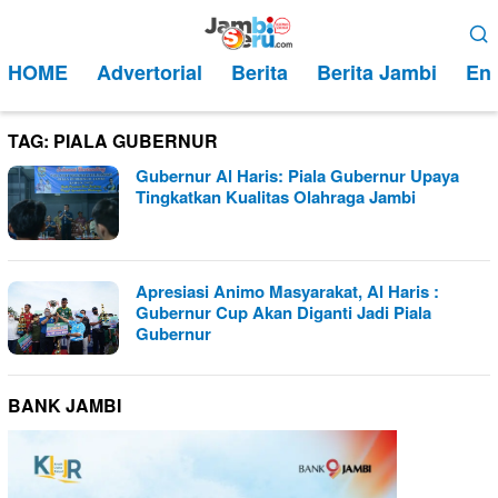
Loncat
Menu
ke
Mobile
HOME
Advertorial
Berita
Berita Jambi
Ent
konten
TAG:
PIALA GUBERNUR
Gubernur Al Haris: Piala Gubernur Upaya
Tingkatkan Kualitas Olahraga Jambi
Apresiasi Animo Masyarakat, Al Haris :
Gubernur Cup Akan Diganti Jadi Piala
Gubernur
BANK JAMBI