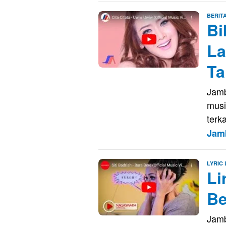
BERIT
Bi
La
Ta
Jamb
musi
terk
Jam
LYRIC
Li
Be
Jamb