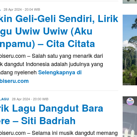
Aris
28 Apr 2024 - 20:04 WIB
A
kin Geli-Geli Sendiri, Lirik
gu Uwiw Uwiw (Aku
npamu) – Cita Citata
iseru.com – Salah satu yang menarik dari
k dangdut Indonesia adalah judulnya yang
adang nyeleneh
Selengkapnya di
biseru.com
Aris
28 Apr 2024 - 20:00 WIB
 LAGU
rik Lagu Dangdut Bara
re – Siti Badriah
iseru.com – Selama ini musik dangdut memang