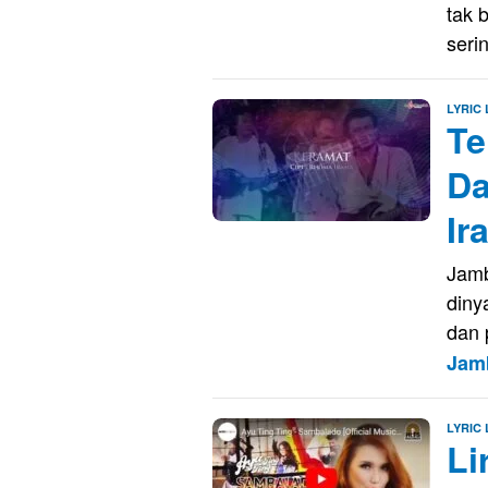
tak 
seri
LYRIC
Te
Da
Ir
Jamb
diny
dan 
Jam
LYRIC
Li