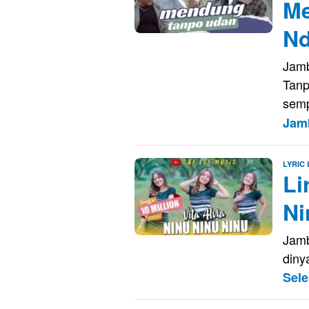
Me
Nd
Jamb
Tanp
semp
Jam
LYRIC
Li
Ni
Jamb
diny
Sel