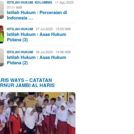
,
11 Agu 2025 -
ISTILAH HUKUM
KOLUMNIS
07:11 WIB
Istilah Hukum : Perceraian di
Indonesia …
27 Jul 2025 - 15:25 WIB
ISTILAH HUKUM
Istilah Hukum : Asas Hukum
Pidana (3)
26 Jul 2025 - 14:58 WIB
ISTILAH HUKUM
Istilah Hukum : Asas Hukum
Pidana (2)
ARIS WAYS – CATATAN
RNUR JAMBI AL HARIS