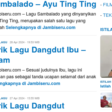
mbalado – Ayu Ting Ting
-
FIL
iseru.com – Lagu Sambalado yang dinyanyikan
-
TEK
Ting Ting, merupakan salah satu lagu yang
nah
Selengkapnya di Jambiseru.com
ISTI
Aris
28 Apr 2024 - 19:53 WIB
 LAGU
rik Lagu Dangdut Ibu –
lam
iseru.com – Sesuai judulnya Ibu, lagu ini
an pas sebagai tanda ucapan selamat dari anak
ISTILA
engkapnya di Jambiseru.com
Istila
Aris
27 Apr 2024 - 15:55 WIB
 LAGU
rik Lagu Dangdut