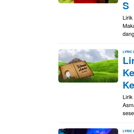
S
Liri
Maka
dan
LYRIC
Li
Ke
K
Liri
Asma
sese
LYRIC