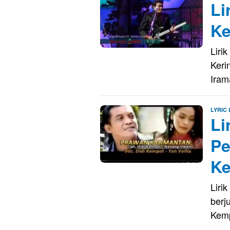
Li
Ke
Liri
Keri
Iram
LYRIC
Li
Pe
K
Liri
berj
Kem