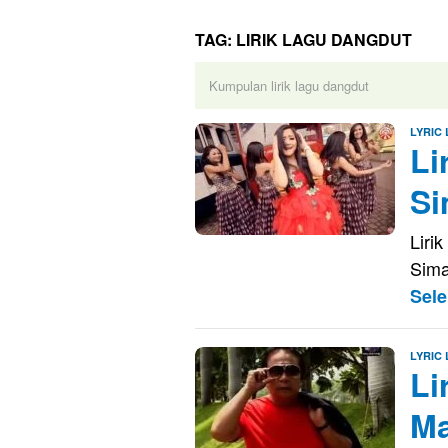
TAG:
LIRIK LAGU DANGDUT
Kumpulan lirik lagu dangdut
LYRIC
Li
Si
Liri
Sima
Sel
LYRIC
Li
Ma