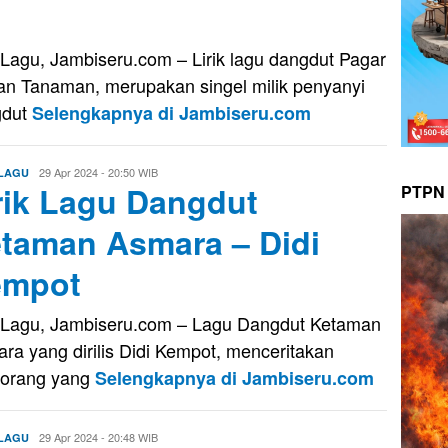
k Lagu, Jambiseru.com – Lirik lagu dangdut Pagar
n Tanaman, merupakan singel milik penyanyi
gdut
Selengkapnya di Jambiseru.com
Aris
29 Apr 2024 - 20:50 WIB
 LAGU
rik Lagu Dangdut
PTPN 
taman Asmara – Didi
empot
k Lagu, Jambiseru.com – Lagu Dangdut Ketaman
ra yang dirilis Didi Kempot, menceritakan
orang yang
Selengkapnya di Jambiseru.com
Aris
29 Apr 2024 - 20:48 WIB
 LAGU