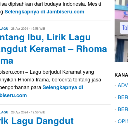
bisa dipisahkan dari budaya Indonesia. Meski
ng
Selengkapnya di Jambiseru.com
Aris
28 Apr 2024 - 19:58 WIB
 LAGU
ntang Ibu, Lirik Lagu
ngdut Keramat – Rhoma
ama
iseru.com – Lagu berjudul Keramat yang
KANA
anyikan Rhoma Irama, bercerita tentang jasa
-
ADV
pengorbanan para
Selengkapnya di
biseru.com
-
BER
-
BER
Aris
28 Apr 2024 - 19:56 WIB
 LAGU
rik Lagu Dangdut
-
OPI