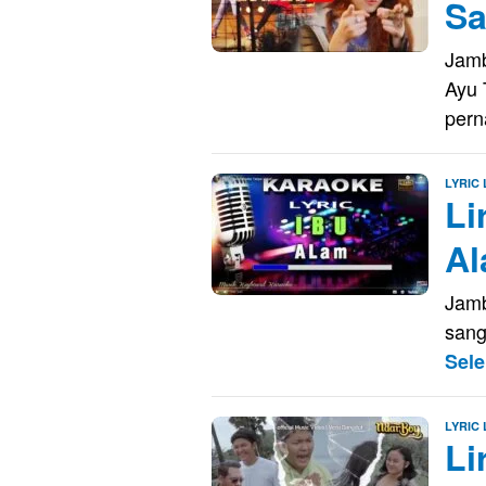
Sa
Jamb
Ayu 
per
LYRIC
Li
A
Jamb
sang
Sel
LYRIC
Li