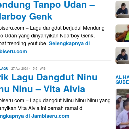
ndung Tanpo Udan –
arboy Genk
iseru.com – Lagu dangdut berjudul Mendung
o Udan yang dinyanyikan Ndarboy Genk,
at trending youtube.
Selengkapnya di
biseru.com
Aris
27 Apr 2024 - 15:51 WIB
 LAGU
rik Lagu Dangdut Ninu
AL H
GUBE
nu Ninu – Vita Alvia
iseru.com – Lagu dangdut Ninu Ninu Ninu yang
anyikan Vita Alvia ini pernah ramai di
engkapnya di Jambiseru.com