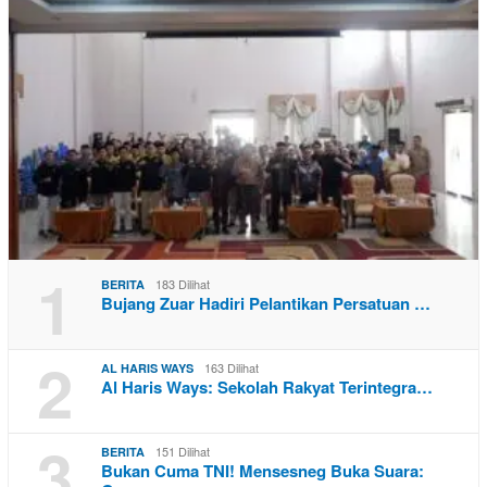
1
183 Dilihat
BERITA
Bujang Zuar Hadiri Pelantikan Persatuan …
2
163 Dilihat
AL HARIS WAYS
Al Haris Ways: Sekolah Rakyat Terintegra…
3
151 Dilihat
BERITA
Bukan Cuma TNI! Mensesneg Buka Suara: