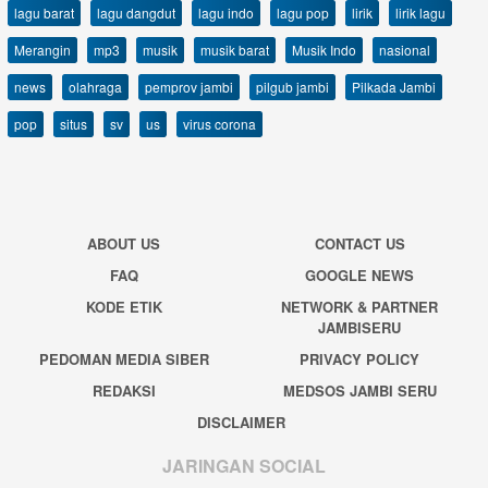
lagu barat
lagu dangdut
lagu indo
lagu pop
lirik
lirik lagu
Merangin
mp3
musik
musik barat
Musik Indo
nasional
news
olahraga
pemprov jambi
pilgub jambi
Pilkada Jambi
pop
situs
sv
us
virus corona
ABOUT US
CONTACT US
FAQ
GOOGLE NEWS
KODE ETIK
NETWORK & PARTNER
JAMBISERU
PEDOMAN MEDIA SIBER
PRIVACY POLICY
REDAKSI
MEDSOS JAMBI SERU
DISCLAIMER
JARINGAN SOCIAL