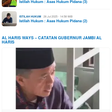
Istilah Hukum : Asas Hukum Pidana (3)
26 Jul 2025 - 14:58 WIB
ISTILAH HUKUM
Istilah Hukum : Asas Hukum Pidana (2)
AL HARIS WAYS – CATATAN GUBERNUR JAMBI AL
HARIS