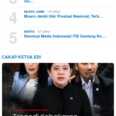
Gu…
4
145 Dilihat
MUARO JAMBI
Muaro Jambi Ukir Prestasi Nasional, Terb…
5
137 Dilihat
BERITA
Revolusi Medis Indonesia! ITB Ganteng Ro…
CAKAP KETUA EDI