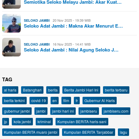
Semiotika Seloko Melayu Jambi: Akar Kuat…
20 Nov 2025 - 19:39 WIB
SELOKO JAMBI
Seloko Adat Jambi : Makna Akar Menurut E…
16 Nov 2025 - 14:41 WIB
SELOKO JAMBI
Seloko Adat Jambi : Nilai Agung Seloko J…
TAG
al haris
Batanghari
berita
Berita Jambi Hari Ini
berita terbaru
berita terkini
covid-19
en
film
fr
Gubernur Al Haris
gubernur jambi
jambi
jambi hari ini
jambiseru
jambiseru.com
jp
kota jambi
kriminal
Kumpulan BERITA haris-sani
Kumpulan BERITA muaro jambi
Kumpulan BERITA Tanjabbar
lagu