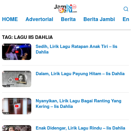
Loncat
Menu
ke
Mobile
HOME
Advertorial
Berita
Berita Jambi
Ent
konten
TAG:
LAGU IIS DAHLIA
Sedih, Lirik Lagu Ratapan Anak Tiri – Iis
Dahlia
Dalam, Lirik Lagu Payung Hitam – Iis Dahlia
Nyanyikan, Lirik Lagu Bagai Ranting Yang
Kering – Iis Dahlia
Enak Didengar, Lirik Lagu Rindu – Iis Dahlia