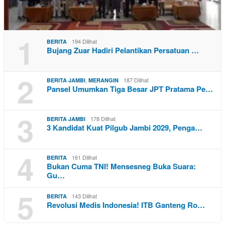
1
194 Dilihat
BERITA
Bujang Zuar Hadiri Pelantikan Persatuan …
2
,
187 Dilihat
BERITA JAMBI
MERANGIN
Pansel Umumkan Tiga Besar JPT Pratama Pe…
3
178 Dilihat
BERITA JAMBI
3 Kandidat Kuat Pilgub Jambi 2029, Penga…
4
161 Dilihat
BERITA
Bukan Cuma TNI! Mensesneg Buka Suara:
Gu…
5
143 Dilihat
BERITA
Revolusi Medis Indonesia! ITB Ganteng Ro…