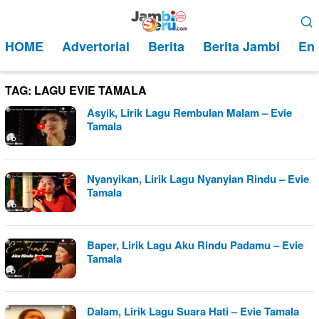
Loncat
Menu
ke
Mobile
HOME
Advertorial
Berita
Berita Jambi
Ent
konten
TAG:
LAGU EVIE TAMALA
Asyik, Lirik Lagu Rembulan Malam – Evie
Tamala
Nyanyikan, Lirik Lagu Nyanyian Rindu – Evie
Tamala
Baper, Lirik Lagu Aku Rindu Padamu – Evie
Tamala
Dalam, Lirik Lagu Suara Hati – Evie Tamala