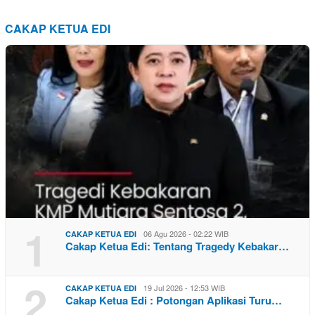
CAKAP KETUA EDI
1
06 Agu 2026 - 02:22 WIB
CAKAP KETUA EDI
Cakap Ketua Edi: Tentang Tragedy Kebakar…
2
19 Jul 2026 - 12:53 WIB
CAKAP KETUA EDI
Cakap Ketua Edi : Potongan Aplikasi Turu…