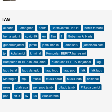
TAG
al haris
Batanghari
berita
Berita Jambi Hari Ini
berita terbaru
berita terkini
covid-19
en
film
fr
Gubernur Al Haris
gubernur jambi
jambi
jambi hari ini
jambiseru
jambiseru.com
jp
kota jambi
kriminal
Kumpulan BERITA haris-sani
Kumpulan BERITA muaro jambi
Kumpulan BERITA Tanjabbar
lagu
lagu barat
lagu dangdut
lagu indo
lagu pop
lirik
lirik lagu
Merangin
mp3
musik
musik barat
Musik Indo
nasional
news
olahraga
pemprov jambi
pilgub jambi
Pilkada Jambi
pop
situs
sv
us
virus corona