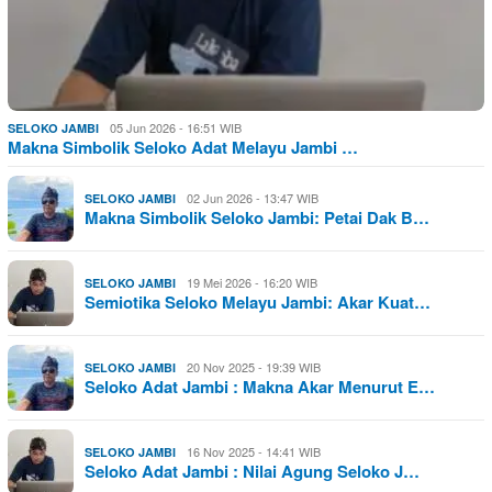
05 Jun 2026 - 16:51 WIB
SELOKO JAMBI
Makna Simbolik Seloko Adat Melayu Jambi …
02 Jun 2026 - 13:47 WIB
SELOKO JAMBI
Makna Simbolik Seloko Jambi: Petai Dak B…
19 Mei 2026 - 16:20 WIB
SELOKO JAMBI
Semiotika Seloko Melayu Jambi: Akar Kuat…
20 Nov 2025 - 19:39 WIB
SELOKO JAMBI
Seloko Adat Jambi : Makna Akar Menurut E…
16 Nov 2025 - 14:41 WIB
SELOKO JAMBI
Seloko Adat Jambi : Nilai Agung Seloko J…