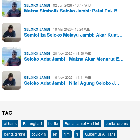
02 Jun 2026 - 13:47 WIB
SELOKO JAMBI
Makna Simbolik Seloko Jambi: Petai Dak B…
19 Mei 2026 - 16:20 WIB
SELOKO JAMBI
Semiotika Seloko Melayu Jambi: Akar Kuat…
20 Nov 2025 - 19:39 WIB
SELOKO JAMBI
Seloko Adat Jambi : Makna Akar Menurut E…
16 Nov 2025 - 14:41 WIB
SELOKO JAMBI
Seloko Adat Jambi : Nilai Agung Seloko J…
TAG
al haris
Batanghari
berita
Berita Jambi Hari Ini
berita terbaru
berita terkini
covid-19
en
film
fr
Gubernur Al Haris