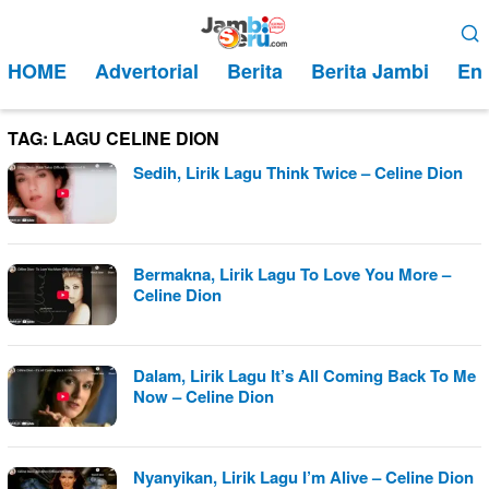
Loncat
Menu
ke
Mobile
HOME
Advertorial
Berita
Berita Jambi
Ent
konten
TAG:
LAGU CELINE DION
Sedih, Lirik Lagu Think Twice – Celine Dion
Bermakna, Lirik Lagu To Love You More –
Celine Dion
Dalam, Lirik Lagu It’s All Coming Back To Me
Now – Celine Dion
Nyanyikan, Lirik Lagu I’m Alive – Celine Dion