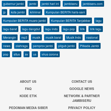
gubernur jambi
jambi
jambi hari ini
jambiseru
jambiseru.com
jp
kota jambi
kriminal
Kumpulan BERITA haris-sani
Kumpulan BERITA muaro jambi
Kumpulan BERITA Tanjabbar
lagu
lagu barat
lagu dangdut
lagu indo
lagu pop
lirik
lirik lagu
Merangin
mp3
musik
musik barat
Musik Indo
nasional
news
olahraga
pemprov jambi
pilgub jambi
Pilkada Jambi
pop
situs
sv
us
virus corona
ABOUT US
CONTACT US
FAQ
GOOGLE NEWS
KODE ETIK
NETWORK & PARTNER
JAMBISERU
PEDOMAN MEDIA SIBER
PRIVACY POLICY