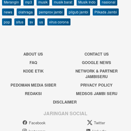
Merangin
mp3
musik
musik barat
Musik Indo
nasional
news
olahraga
pemprov jambi
pilgub jambi
Pilkada Jambi
pop
situs
sv
us
virus corona
ABOUT US
CONTACT US
FAQ
GOOGLE NEWS
KODE ETIK
NETWORK & PARTNER
JAMBISERU
PEDOMAN MEDIA SIBER
PRIVACY POLICY
REDAKSI
MEDSOS JAMBI SERU
DISCLAIMER
JARINGAN SOCIAL
Facebook
Twitter