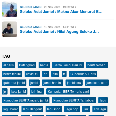
20 Nov 2025 - 19:39 WIB
SELOKO JAMBI
Seloko Adat Jambi : Makna Akar Menurut E…
16 Nov 2025 - 14:41 WIB
SELOKO JAMBI
Seloko Adat Jambi : Nilai Agung Seloko J…
TAG
al haris
Batanghari
berita
Berita Jambi Hari Ini
berita terbaru
berita terkini
covid-19
en
film
fr
Gubernur Al Haris
gubernur jambi
jambi
jambi hari ini
jambiseru
jambiseru.com
jp
kota jambi
kriminal
Kumpulan BERITA haris-sani
Kumpulan BERITA muaro jambi
Kumpulan BERITA Tanjabbar
lagu
lagu barat
lagu dangdut
lagu indo
lagu pop
lirik
lirik lagu