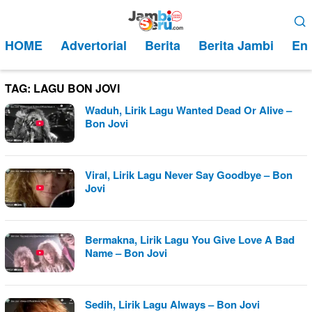
Loncat
Menu
ke
Mobile
HOME
Advertorial
Berita
Berita Jambi
Ent
konten
TAG:
LAGU BON JOVI
Waduh, Lirik Lagu Wanted Dead Or Alive –
Bon Jovi
Viral, Lirik Lagu Never Say Goodbye – Bon
Jovi
Bermakna, Lirik Lagu You Give Love A Bad
Name – Bon Jovi
Sedih, Lirik Lagu Always – Bon Jovi