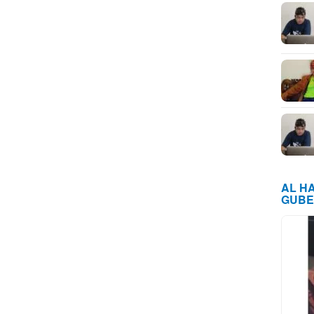
AL H
GUBE