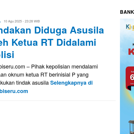
BANK
Aris
10 Agu 2025 - 23:28 WIB
A
ndakan Diduga Asusila
eh Ketua RT Didalami
lisi
iseru.com – Pihak kepolisian mendalami
an oknum ketua RT berinisial P yang
kukan tindak asusila
Selengkapnya di
biseru.com