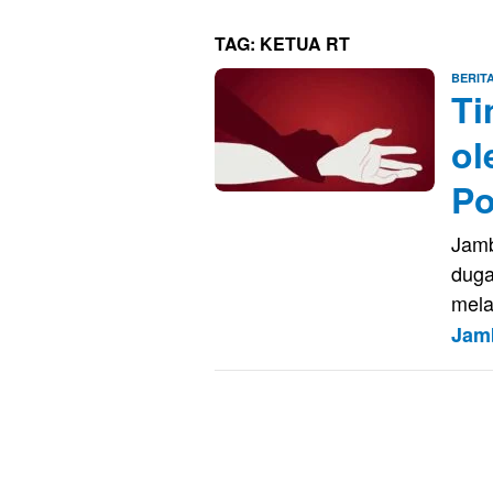
TAG:
KETUA RT
BERIT
Ti
ol
Po
Jamb
duga
mela
Jam