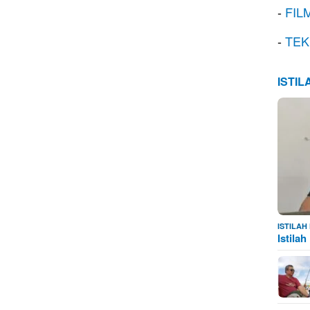
-
FIL
-
TEK
ISTI
ISTILA
Istila