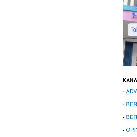
KANA
-
ADV
-
BER
-
BER
-
OPI