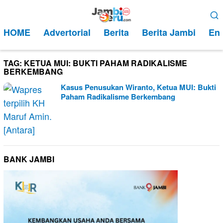
Loncat
Menu
ke
Mobile
HOME
Advertorial
Berita
Berita Jambi
Ent
konten
TAG:
KETUA MUI: BUKTI PAHAM RADIKALISME
BERKEMBANG
Kasus Penusukan Wiranto, Ketua MUI: Bukti
Paham Radikalisme Berkembang
BANK JAMBI