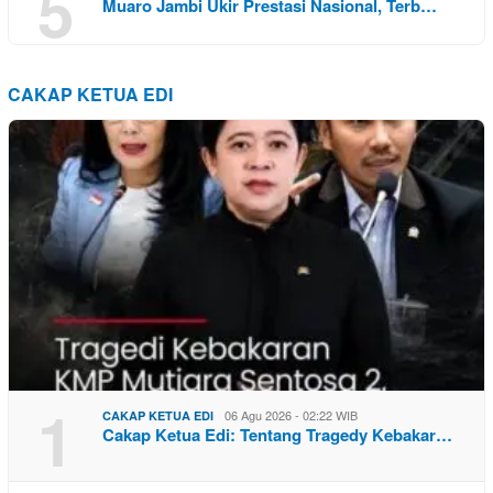
5
Muaro Jambi Ukir Prestasi Nasional, Terb…
CAKAP KETUA EDI
1
06 Agu 2026 - 02:22 WIB
CAKAP KETUA EDI
Cakap Ketua Edi: Tentang Tragedy Kebakar…