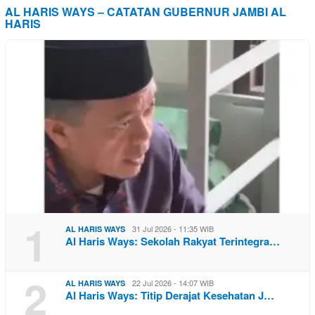
AL HARIS WAYS – CATATAN GUBERNUR JAMBI AL
HARIS
1
31 Jul 2026 - 11:35 WIB
AL HARIS WAYS
Al Haris Ways: Sekolah Rakyat Terintegra…
2
22 Jul 2026 - 14:07 WIB
AL HARIS WAYS
Al Haris Ways: Titip Derajat Kesehatan J…