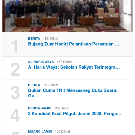
1
189 Dilihat
BERITA
Bujang Zuar Hadiri Pelantikan Persatuan …
2
167 Dilihat
AL HARIS WAYS
Al Haris Ways: Sekolah Rakyat Terintegra…
3
158 Dilihat
BERITA
Bukan Cuma TNI! Mensesneg Buka Suara:
Gu…
4
156 Dilihat
BERITA JAMBI
3 Kandidat Kuat Pilgub Jambi 2029, Penga…
153 Dilihat
MUARO JAMBI