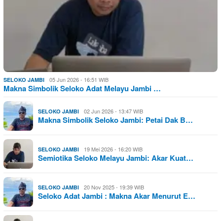
05 Jun 2026 - 16:51 WIB
SELOKO JAMBI
Makna Simbolik Seloko Adat Melayu Jambi …
02 Jun 2026 - 13:47 WIB
SELOKO JAMBI
Makna Simbolik Seloko Jambi: Petai Dak B…
19 Mei 2026 - 16:20 WIB
SELOKO JAMBI
Semiotika Seloko Melayu Jambi: Akar Kuat…
20 Nov 2025 - 19:39 WIB
SELOKO JAMBI
Seloko Adat Jambi : Makna Akar Menurut E…