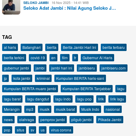
16 Nov 2025 - 14:41 WIB
SELOKO JAMBI
Seloko Adat Jambi : Nilai Agung Seloko J…
TAG
al haris
Batanghari
berita
Berita Jambi Hari Ini
berita terbaru
berita terkini
covid-19
en
film
fr
Gubernur Al Haris
gubernur jambi
jambi
jambi hari ini
jambiseru
jambiseru.com
jp
kota jambi
kriminal
Kumpulan BERITA haris-sani
Kumpulan BERITA muaro jambi
Kumpulan BERITA Tanjabbar
lagu
lagu barat
lagu dangdut
lagu indo
lagu pop
lirik
lirik lagu
Merangin
mp3
musik
musik barat
Musik Indo
nasional
news
olahraga
pemprov jambi
pilgub jambi
Pilkada Jambi
pop
situs
sv
us
virus corona