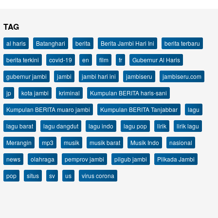
TAG
al haris
Batanghari
berita
Berita Jambi Hari Ini
berita terbaru
berita terkini
covid-19
en
film
fr
Gubernur Al Haris
gubernur jambi
jambi
jambi hari ini
jambiseru
jambiseru.com
jp
kota jambi
kriminal
Kumpulan BERITA haris-sani
Kumpulan BERITA muaro jambi
Kumpulan BERITA Tanjabbar
lagu
lagu barat
lagu dangdut
lagu indo
lagu pop
lirik
lirik lagu
Merangin
mp3
musik
musik barat
Musik Indo
nasional
news
olahraga
pemprov jambi
pilgub jambi
Pilkada Jambi
pop
situs
sv
us
virus corona