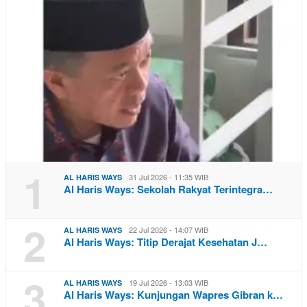
1
31 Jul 2026 - 11:35 WIB
AL HARIS WAYS
Al Haris Ways: Sekolah Rakyat Terintegra…
2
22 Jul 2026 - 14:07 WIB
AL HARIS WAYS
Al Haris Ways: Titip Derajat Kesehatan J…
3
19 Jul 2026 - 13:03 WIB
AL HARIS WAYS
Al Haris Ways: Kunjungan Wapres Gibran k…