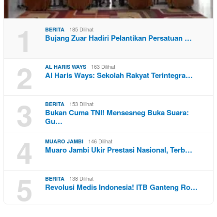
1
185 Dilihat
BERITA
Bujang Zuar Hadiri Pelantikan Persatuan …
2
163 Dilihat
AL HARIS WAYS
Al Haris Ways: Sekolah Rakyat Terintegra…
3
153 Dilihat
BERITA
Bukan Cuma TNI! Mensesneg Buka Suara:
Gu…
4
146 Dilihat
MUARO JAMBI
Muaro Jambi Ukir Prestasi Nasional, Terb…
5
138 Dilihat
BERITA
Revolusi Medis Indonesia! ITB Ganteng Ro…