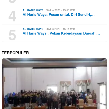
4
30 Jun 2026 - 15:50 WIB
AL HARIS WAYS
Al Haris Ways: Pesan untuk Diri Sendiri,…
5
28 Jun 2026 - 15:14 WIB
AL HARIS WAYS
Al Haris Ways : Pekan Kebudayaan Daerah …
TERPOPULER