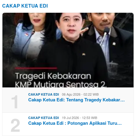
CAKAP KETUA EDI
1
06 Agu 2026 - 02:22 WIB
CAKAP KETUA EDI
Cakap Ketua Edi: Tentang Tragedy Kebakar…
2
19 Jul 2026 - 12:53 WIB
CAKAP KETUA EDI
Cakap Ketua Edi : Potongan Aplikasi Turu…