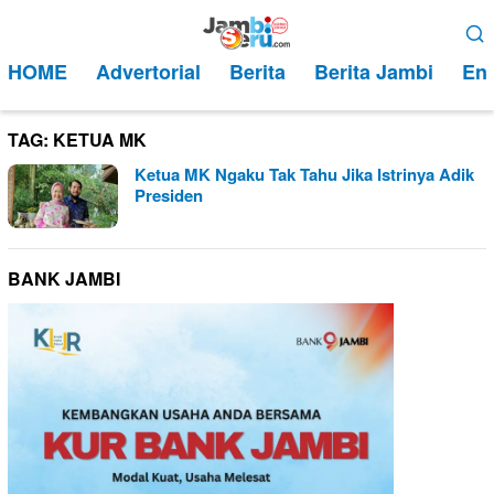
Loncat
Menu
ke
Mobile
HOME
Advertorial
Berita
Berita Jambi
Ent
konten
TAG:
KETUA MK
Ketua MK Ngaku Tak Tahu Jika Istrinya Adik
Presiden
BANK JAMBI